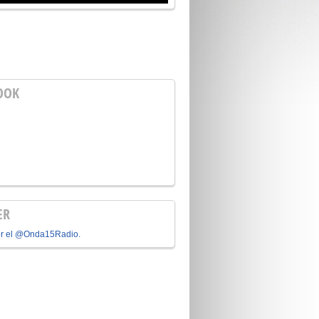
OOK
ER
or el @Onda15Radio.