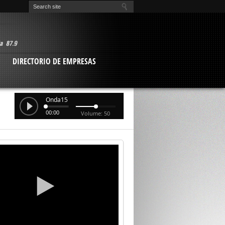
O
DIRECTORIO DE EMPRESAS
Onda15
00:00
Volume: 50