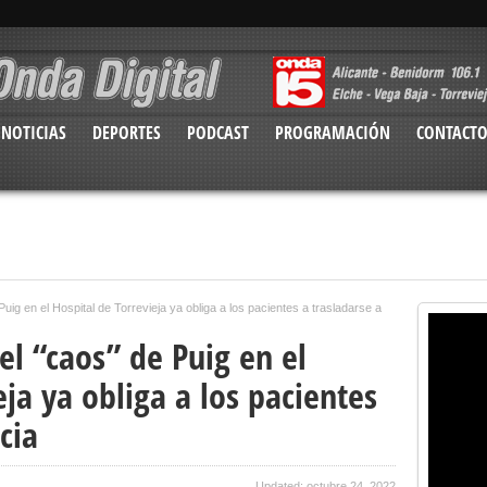
NOTICIAS
DEPORTES
PODCAST
PROGRAMACIÓN
CONTACT
uig en el Hospital de Torrevieja ya obliga a los pacientes a trasladarse a
el “caos” de Puig en el
eja ya obliga a los pacientes
cia
Updated: octubre 24, 2022