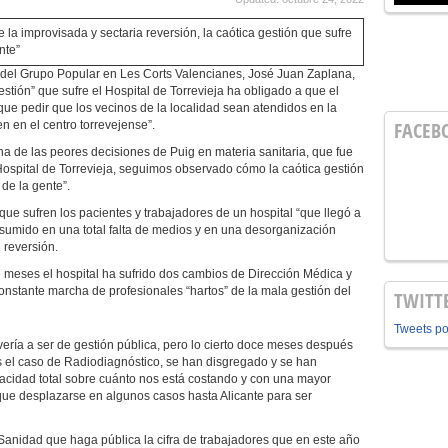
a improvisada y sectaria reversión, la caótica gestión que sufre
ente”
 del Grupo Popular en Les Corts Valencianes, José Juan Zaplana,
stión” que sufre el Hospital de Torrevieja ha obligado a que el
que pedir que los vecinos de la localidad sean atendidos en la
FACEB
n en el centro torrevejense”.
a de las peores decisiones de Puig en materia sanitaria, que fue
 Hospital de Torrevieja, seguimos observado cómo la caótica gestión
 de la gente”.
que sufren los pacientes y trabajadores de un hospital “que llegó a
e sumido en una total falta de medios y en una desorganización
reversión.
meses el hospital ha sufrido dos cambios de Dirección Médica y
constante marcha de profesionales “hartos” de la mala gestión del
TWITT
Tweets p
vería a ser de gestión pública, pero lo cierto doce meses después
s el caso de Radiodiagnóstico, se han disgregado y se han
cidad total sobre cuánto nos está costando y con una mayor
que desplazarse en algunos casos hasta Alicante para ser
 Sanidad que haga pública la cifra de trabajadores que en este año