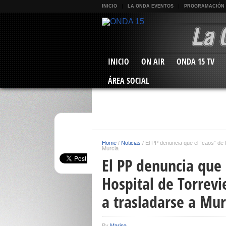
INICIO
LA ONDA EVENTOS
PROGRAMACIÓN
INICIO
ON AIR
ONDA 15 TV
ÁREA SOCIAL
Home
/
Noticias
/
El PP denuncia que el “caos” de P
Murcia
El PP denuncia que 
Hospital de Torrevi
a trasladarse a Mur
By
Marina