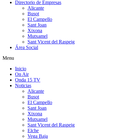
Directorio de Empresas
Alicante
Busot
El Campello
Sant Joan
Xixona
Mutxamel
Sant Vicent del Raspeig
Área Social
Menu
Inicio
On Air
Onda 15 TV
Noticias
Alicante
Busot
El Campello
Sant Joan
Xixona
Mutxamel
Sant Vicent del Raspeig
Elche
Vega Baja