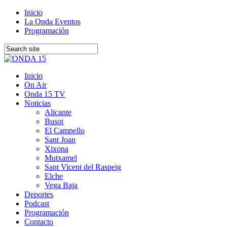
Inicio
La Onda Eventos
Programación
Inicio
On Air
Onda 15 TV
Noticias
Alicante
Busot
El Campello
Sant Joan
Xixona
Mutxamel
Sant Vicent del Raspeig
Elche
Vega Baja
Deportes
Podcast
Programación
Contacto