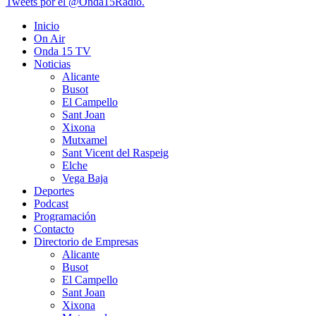
Tweets por el @Onda15Radio.
Inicio
On Air
Onda 15 TV
Noticias
Alicante
Busot
El Campello
Sant Joan
Xixona
Mutxamel
Sant Vicent del Raspeig
Elche
Vega Baja
Deportes
Podcast
Programación
Contacto
Directorio de Empresas
Alicante
Busot
El Campello
Sant Joan
Xixona