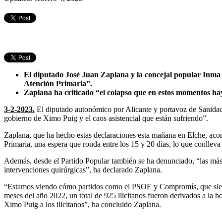
El diputado José Juan Zaplana y la concejal popular Inma Mo
Atención Primaria”.
Zaplana ha criticado “el colapso que en estos momentos hay 
3-2-2023.
El diputado autonómico por Alicante y portavoz de Sanidad
gobierno de Ximo Puig y el caos asistencial que están sufriendo”.
Zaplana, que ha hecho estas declaraciones esta mañana en Elche, ac
Primaria, una espera que ronda entre los 15 y 20 días, lo que conlleva
Además, desde el Partido Popular también se ha denunciado, “las más 
intervenciones quirúrgicas”, ha declarado Zaplana.
“Estamos viendo cómo partidos como el PSOE y Compromís, que siemp
meses del año 2022, un total de 925 ilicitanos fueron derivados a la ho
Ximo Puig a los ilicitanos”, ha concluido Zaplana.