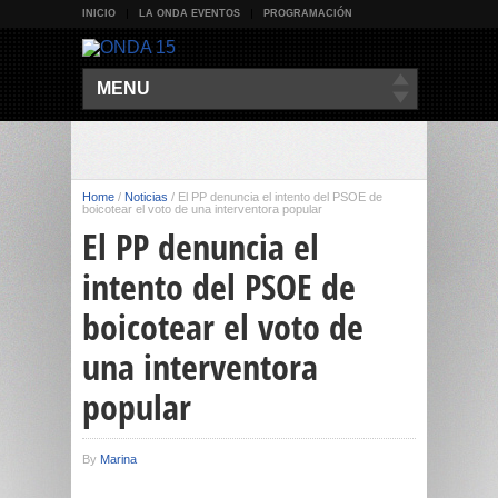
INICIO
LA ONDA EVENTOS
PROGRAMACIÓN
MENU
Home
/
Noticias
/
El PP denuncia el intento del PSOE de
boicotear el voto de una interventora popular
El PP denuncia el
intento del PSOE de
boicotear el voto de
una interventora
popular
By
Marina