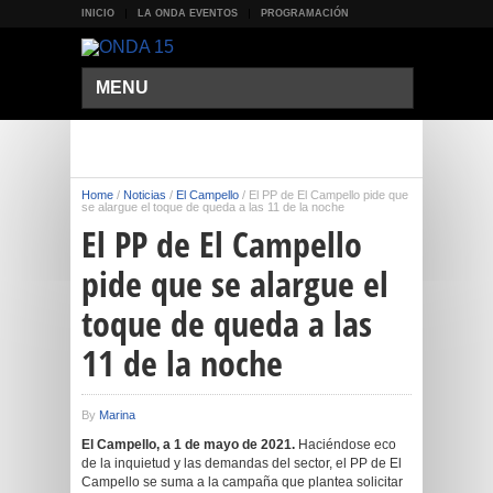
INICIO
LA ONDA EVENTOS
PROGRAMACIÓN
MENU
Home
/
Noticias
/
El Campello
/
El PP de El Campello pide que
se alargue el toque de queda a las 11 de la noche
El PP de El Campello
pide que se alargue el
toque de queda a las
11 de la noche
By
Marina
El Campello, a 1 de mayo de 2021.
Haciéndose eco
de la inquietud y las demandas del sector, el PP de El
Campello se suma a la campaña que plantea solicitar