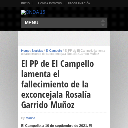
INICIO
LA ONDA EVENTOS
PROGRAMACIÓN
MENU
Home
/
Noticias
/
El Campello
/
El PP de El Campello lamenta
el fallecimiento de la exconcejala Rosalía Garrido Muñoz
El PP de El Campello
lamenta el
fallecimiento de la
exconcejala Rosalía
Garrido Muñoz
By
Marina
El Campello, a 10 de septiembre de 2021.
El