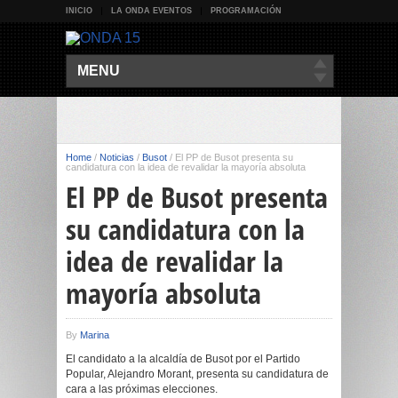
INICIO
LA ONDA EVENTOS
PROGRAMACIÓN
MENU
Home
/
Noticias
/
Busot
/
El PP de Busot presenta su
candidatura con la idea de revalidar la mayoría absoluta
El PP de Busot presenta
su candidatura con la
idea de revalidar la
mayoría absoluta
By
Marina
El candidato a la alcaldía de Busot por el Partido
Popular, Alejandro Morant, presenta su candidatura de
cara a las próximas elecciones.