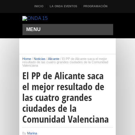
INICIO
LA ONDA EVENTOS
PROGRAMACIÓN
MENU
Home
/
Noticias
/
Alicante
/
El PP de Alicante saca el mejor
resultado de las cuatro grandes ciudades de la Comunidad
Valenciana
El PP de Alicante saca
el mejor resultado de
las cuatro grandes
ciudades de la
Comunidad Valenciana
By
Marina