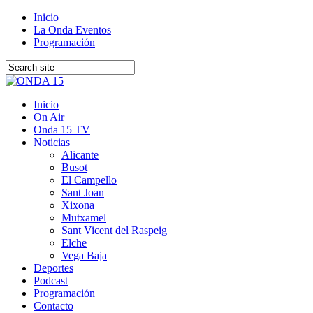
Inicio
La Onda Eventos
Programación
Inicio
On Air
Onda 15 TV
Noticias
Alicante
Busot
El Campello
Sant Joan
Xixona
Mutxamel
Sant Vicent del Raspeig
Elche
Vega Baja
Deportes
Podcast
Programación
Contacto