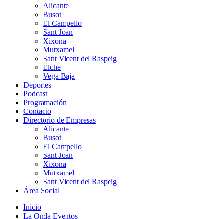
Alicante
Busot
El Campello
Sant Joan
Xixona
Mutxamel
Sant Vicent del Raspeig
Elche
Vega Baja
Deportes
Podcast
Programación
Contacto
Directorio de Empresas
Alicante
Busot
El Campello
Sant Joan
Xixona
Mutxamel
Sant Vicent del Raspeig
Área Social
Inicio
La Onda Eventos