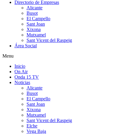
Directorio de Empresas
Alicante
Busot
El Campello
Sant Joan
Xixona
Mutxamel
Sant Vicent del Raspeig
Área Social
Menu
Inicio
On Air
Onda 15 TV
Noticias
Alicante
Busot
El Campello
Sant Joan
Xixona
Mutxamel
Sant Vicent del Raspeig
Elche
Vega Baja