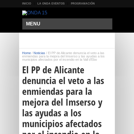
INICIO
LA ONDA EVENTOS
PROGRAMACIÓN
MENU
Home
/
Noticias
/
El PP de Alicante denuncia el veto a las
enmiendas para la mejora del Imserso y las ayudas a los
municipios afectados por el incendio en la Vall d’Ebo
El PP de Alicante
denuncia el veto a las
enmiendas para la
mejora del Imserso y
las ayudas a los
municipios afectados