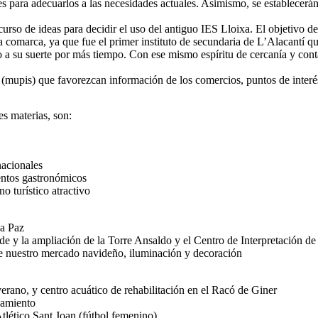
les para adecuarlos a las necesidades actuales. Asimismo, se establecer
curso de ideas para decidir el uso del antiguo IES Lloixa. El objetivo d
la comarca, ya que fue el primer instituto de secundaria de L’Alacantí q
a su suerte por más tiempo. Con ese mismo espíritu de cercanía y contac
s (mupis) que favorezcan información de los comercios, puntos de interé
es materias, son:
nacionales
ventos gastronómicos
o turístico atractivo
La Paz
de y la ampliación de la Torre Ansaldo y el Centro de Interpretación de
e nuestro mercado navideño, iluminación y decoración
verano, y centro acuático de rehabilitación en el Racó de Giner
zamiento
tlético Sant Joan (fútbol femenino)