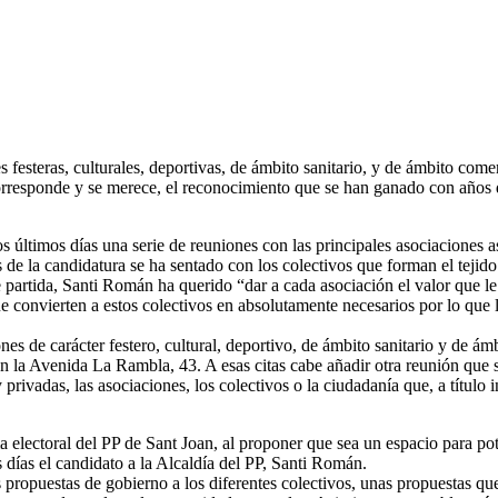
 festeras, culturales, deportivas, de ámbito sanitario, y de ámbito come
orresponde y se merece, el reconocimiento que se han ganado con años d
 últimos días una serie de reuniones con las principales asociaciones as
 la candidatura se ha sentado con los colectivos que forman el tejido 
o de partida, Santi Román ha querido “dar a cada asociación el valor que
ue convierten a estos colectivos en absolutamente necesarios por lo que 
nes de carácter festero, cultural, deportivo, de ámbito sanitario y de ám
 en la Avenida La Rambla, 43. A esas citas cabe añadir otra reunión que 
privadas, las asociaciones, los colectivos o la ciudadanía que, a título 
a electoral del PP de Sant Joan, al proponer que sea un espacio para pot
ías el candidato a la Alcaldía del PP, Santi Román.
s propuestas de gobierno a los diferentes colectivos, unas propuestas q