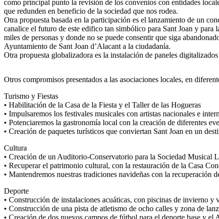
como principal punto la revisión de los convenios con entidades loca
que redunden en beneficio de la sociedad que nos rodea.
Otra propuesta basada en la participación es el lanzamiento de un con
canalice el futuro de este edifico tan simbólico para Sant Joan y para 
miles de personas y donde no se puede consentir que siga abandonado 
Ayuntamiento de Sant Joan d’Alacant a la ciudadanía.
Otra propuesta globalizadora es la instalación de paneles digitalizado
Otros compromisos presentados a las asociaciones locales, en diferent
Turismo y Fiestas
• Habilitación de la Casa de la Fiesta y el Taller de las Hogueras
• Impulsaremos los festivales musicales con artistas nacionales e inter
• Potenciaremos la gastronomía local con la creación de diferentes e
• Creación de paquetes turísticos que conviertan Sant Joan en un destin
Cultura
• Creación de un Auditorio-Conservatorio para la Sociedad Musical 
• Recuperar el patrimonio cultural, con la restauración de la Casa Con
• Mantendremos nuestras tradiciones navideñas con la recuperación d
Deporte
• Construcción de instalaciones acuáticas, con piscinas de invierno y 
• Construcción de una pista de atletismo de ocho calles y zona de lan
• Creación de dos nuevos campos de fútbol para el deporte base y el A