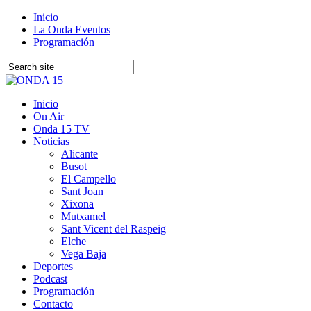
Inicio
La Onda Eventos
Programación
Inicio
On Air
Onda 15 TV
Noticias
Alicante
Busot
El Campello
Sant Joan
Xixona
Mutxamel
Sant Vicent del Raspeig
Elche
Vega Baja
Deportes
Podcast
Programación
Contacto