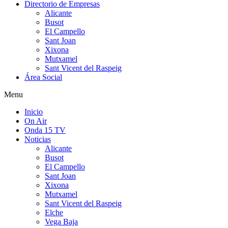
Directorio de Empresas
Alicante
Busot
El Campello
Sant Joan
Xixona
Mutxamel
Sant Vicent del Raspeig
Área Social
Menu
Inicio
On Air
Onda 15 TV
Noticias
Alicante
Busot
El Campello
Sant Joan
Xixona
Mutxamel
Sant Vicent del Raspeig
Elche
Vega Baja