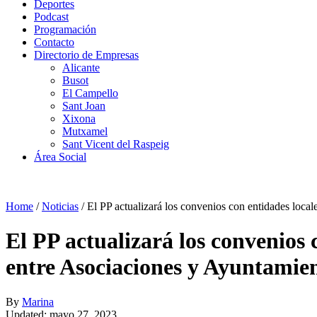
Deportes
Podcast
Programación
Contacto
Directorio de Empresas
Alicante
Busot
El Campello
Sant Joan
Xixona
Mutxamel
Sant Vicent del Raspeig
Área Social
Home
/
Noticias
/
El PP actualizará los convenios con entidades local
El PP actualizará los convenios 
entre Asociaciones y Ayuntamie
By
Marina
Updated: mayo 27, 2023