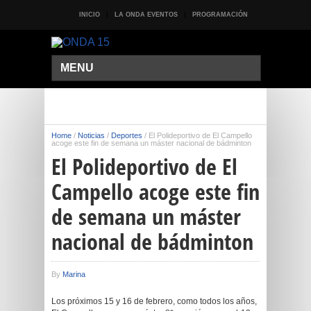
INICIO
LA ONDA EVENTOS
PROGRAMACIÓN
MENU
Home
/
Noticias
/
Deportes
/
El Polideportivo de El Campello
acoge este fin de semana un máster nacional de bádminton
El Polideportivo de El
Campello acoge este fin
de semana un máster
nacional de bádminton
By
Marina
Los próximos 15 y 16 de febrero, como todos los años,