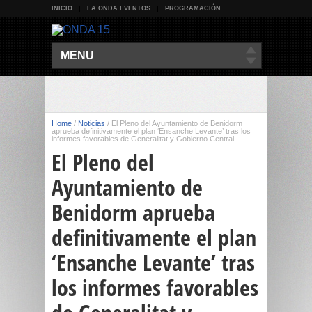
INICIO
LA ONDA EVENTOS
PROGRAMACIÓN
MENU
Home
/
Noticias
/
El Pleno del Ayuntamiento de Benidorm
aprueba definitivamente el plan ‘Ensanche Levante’ tras los
informes favorables de Generalitat y Gobierno Central
El Pleno del
Ayuntamiento de
Benidorm aprueba
definitivamente el plan
‘Ensanche Levante’ tras
los informes favorables