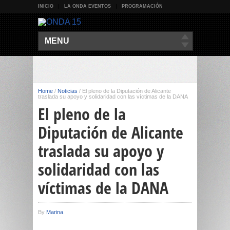
INICIO
LA ONDA EVENTOS
PROGRAMACIÓN
MENU
Home
/
Noticias
/
El pleno de la Diputación de Alicante
traslada su apoyo y solidaridad con las víctimas de la DANA
El pleno de la
Diputación de Alicante
traslada su apoyo y
solidaridad con las
víctimas de la DANA
By
Marina