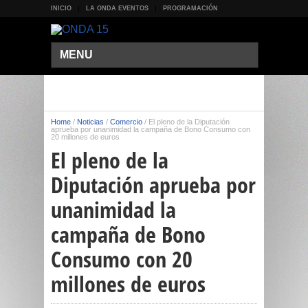
INICIO
LA ONDA EVENTOS
PROGRAMACIÓN
MENU
Home
/
Noticias
/
Comercio
/
El pleno de la Diputación
aprueba por unanimidad la campaña de Bono Consumo con
20 millones de euros
El pleno de la
Diputación aprueba por
unanimidad la
campaña de Bono
Consumo con 20
millones de euros