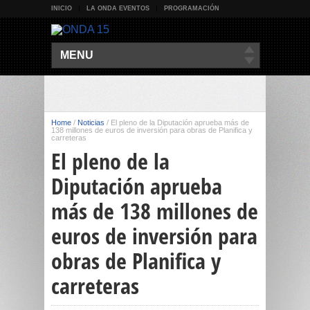
INICIO
LA ONDA EVENTOS
PROGRAMACIÓN
MENU
Home
/
Noticias
/
El pleno de la Diputación aprueba más de
138 millones de euros de inversión para obras de Planifica y
carreteras
El pleno de la
Diputación aprueba
más de 138 millones de
euros de inversión para
obras de Planifica y
carreteras