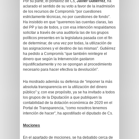
Por su parte, el portavoz de Cs,
Javier Gutiérrez
, ha
aclarado el sentido de su voto a favor de la inadmisión
de los recursos de Compromís “por cuestiones
estrictamente técnicas, no por cuestiones de fondo”.
Ha insistido en que “queremos las cuentas claras, las
del PP y las de todos, y con esa intención respaldamos
solicitar a través de una auditoría las de los grupos
políticos presentes en la legislatura pasada con el fin
de determinar, de una vez por todas, la utilización de
las asignaciones y el destino de las mismas”. Gutiérrez
ha pedido a Compromís “que también reintegre el
dinero que según la Intervención gastaron
injustificadamente y no se opongan al procedimiento
necesario para hacer efectiva la devolución”.
Ha mostrado además su defensa de “imponer la más
absoluta transparencia en la utilización del dinero
público” y, con ese propósito, ya se ha invitado a todos
los grupos de la Diputación a que publiquen la
contabilidad de la dotación económica de 2020 en el
Portal de Transparencia, “como nosotros tenemos
intención de hacer”, ha apostillado el diputado de Cs.
Mociones
En el apartado de mociones, se ha debatido cerca de