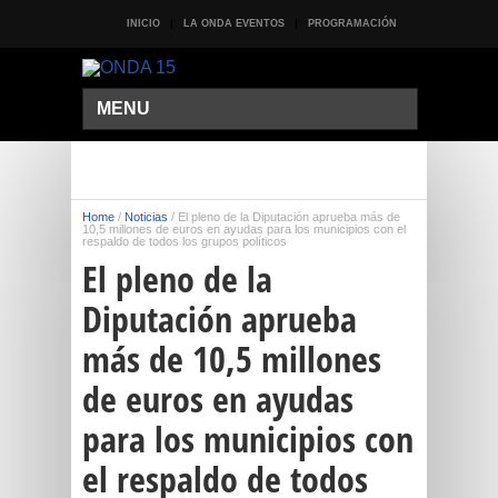
INICIO
LA ONDA EVENTOS
PROGRAMACIÓN
MENU
Home
/
Noticias
/
El pleno de la Diputación aprueba más de
10,5 millones de euros en ayudas para los municipios con el
respaldo de todos los grupos políticos
El pleno de la
Diputación aprueba
más de 10,5 millones
de euros en ayudas
para los municipios con
el respaldo de todos