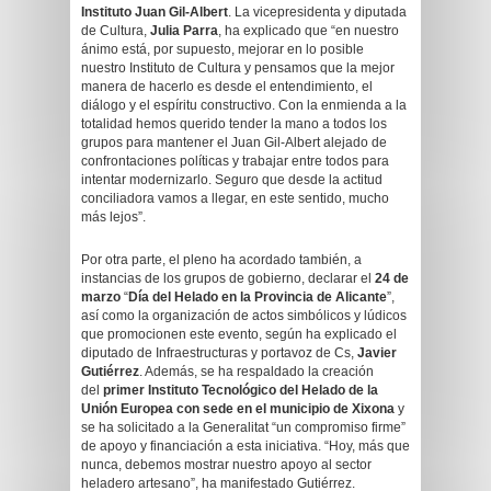
Instituto Juan Gil-Albert
. La vicepresidenta y diputada
de Cultura,
Julia Parra
, ha explicado que “en nuestro
ánimo está, por supuesto, mejorar en lo posible
nuestro Instituto de Cultura y pensamos que la mejor
manera de hacerlo es desde el entendimiento, el
diálogo y el espíritu constructivo. Con la enmienda a la
totalidad hemos querido tender la mano a todos los
grupos para mantener el Juan Gil-Albert alejado de
confrontaciones políticas y trabajar entre todos para
intentar modernizarlo. Seguro que desde la actitud
conciliadora vamos a llegar, en este sentido, mucho
más lejos”.
Por otra parte, el pleno ha acordado también, a
instancias de los grupos de gobierno, declarar el
24 de
marzo
“
Día del Helado en la Provincia de Alicante
”,
así como la organización de actos simbólicos y lúdicos
que promocionen este evento, según ha explicado el
diputado de Infraestructuras y portavoz de Cs,
Javier
Gutiérrez
. Además, se ha respaldado la creación
del
primer Instituto Tecnológico del Helado de la
Unión Europea con sede en el municipio de Xixona
y
se ha solicitado a la Generalitat “un compromiso firme”
de apoyo y financiación a esta iniciativa. “Hoy, más que
nunca, debemos mostrar nuestro apoyo al sector
heladero artesano”, ha manifestado Gutiérrez.