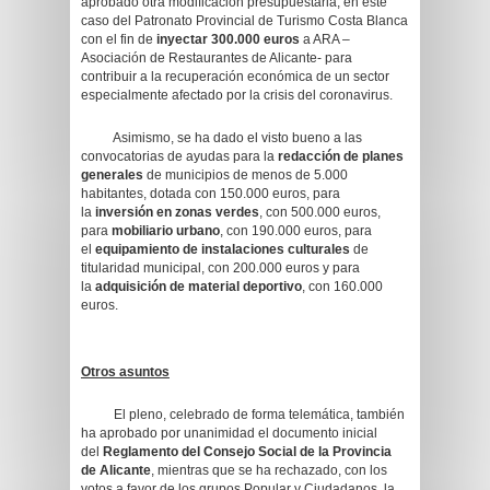
aprobado otra modificación presupuestaria, en este
caso del Patronato Provincial de Turismo Costa Blanca
con el fin de
inyectar 300.000 euros
a ARA –
Asociación de Restaurantes de Alicante- para
contribuir a la recuperación económica de un sector
especialmente afectado por la crisis del coronavirus.
Asimismo, se ha dado el visto bueno a las
convocatorias de ayudas para la
redacción de planes
generales
de municipios de menos de 5.000
habitantes, dotada con 150.000 euros, para
la
inversión en zonas verdes
, con 500.000 euros,
para
mobiliario urbano
, con 190.000 euros, para
el
equipamiento de instalaciones culturales
de
titularidad municipal, con 200.000 euros y para
la
adquisición de material deportivo
, con 160.000
euros.
Otros asuntos
El pleno, celebrado de forma telemática, también
ha aprobado por unanimidad el documento inicial
del
Reglamento del Consejo Social de la Provincia
de Alicante
, mientras que se ha rechazado, con los
votos a favor de los grupos Popular y Ciudadanos, la