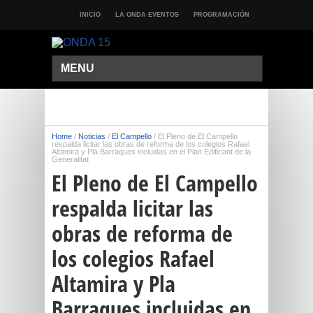
INICIO
LA ONDA EVENTOS
PROGRAMACIÓN
MENU
Home
/
Noticias
/
El Campello
/
El Pleno de El Campello
respalda licitar las obras de reforma de los colegios Rafael
Altamira y Pla Barraques incluidas en el Plan Edificant de la
Generalitat
El Pleno de El Campello
respalda licitar las
obras de reforma de
los colegios Rafael
Altamira y Pla
Barraques incluidas en