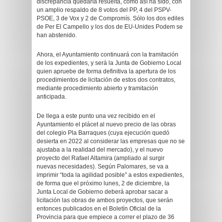
discrepancia quedaría resuelta, como así ha sido, con
un amplio respaldo de 8 votos del PP, 4 del PSPV-
PSOE, 3 de Vox y 2 de Compromís. Sólo los dos ediles
de Per El Campello y los dos de EU-Unides Podem se
han abstenido.
Ahora, el Ayuntamiento continuará con la tramitación
de los expedientes, y será la Junta de Gobierno Local
quien apruebe de forma definitiva la apertura de los
procedimientos de licitación de estos dos contratos,
mediante procedimiento abierto y tramitación
anticipada.
De llega a este punto una vez recibido en el
Ayuntamiento el plácet al nuevo precio de las obras
del colegio Pla Barraques (cuya ejecución quedó
desierta en 2022 al considerar las empresas que no se
ajustaba a la realidad del mercado), y el nuevo
proyecto del Rafael Altamira (ampliado al surgir
nuevas necesidades). Según Palomares, se va a
imprimir “toda la agilidad posible” a estos expedientes,
de forma que el próximo lunes, 2 de diciembre, la
Junta Local de Gobierno deberá aprobar sacar a
licitación las obras de ambos proyectos, que serán
entonces publicados en el Boletín Oficial de la
Provincia para que empiece a correr el plazo de 36