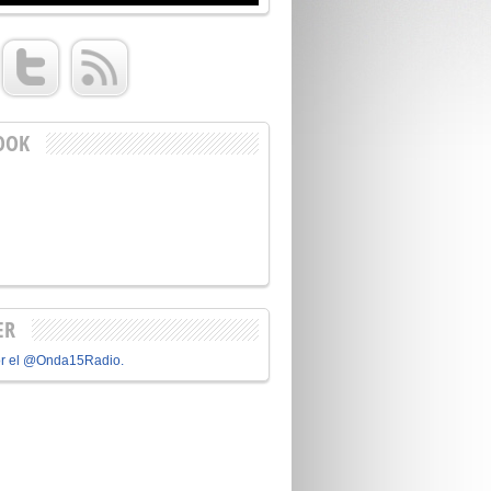
OOK
ER
or el @Onda15Radio.