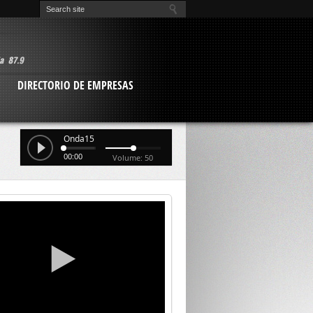
O
DIRECTORIO DE EMPRESAS
Onda15
00:00
Volume: 50