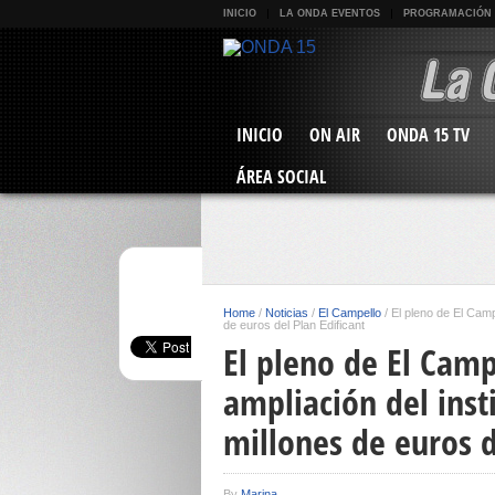
INICIO
LA ONDA EVENTOS
PROGRAMACIÓN
INICIO
ON AIR
ONDA 15 TV
ÁREA SOCIAL
Home
/
Noticias
/
El Campello
/
El pleno de El Campe
de euros del Plan Edificant
El pleno de El Camp
ampliación del inst
millones de euros d
By
Marina