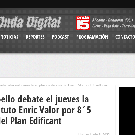
NOTICIAS
DEPORTES
PODCAST
PROGRAMACIÓN
CONTACT
llo debate el jueves la ampliación del instituto Enric Valor por 8´5 millones
ello debate el jueves la
ituto Enric Valor por 8´5
el Plan Edificant
Updated: julio 6, 2022