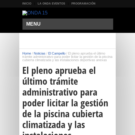
INICIO
LA ONDA EVENTOS
PROGRAMACIÓN
MENU
Home
/
Noticias
/
El Campello
/
El pleno aprueba el último
trámite administrativo para poder licitar la gestión de la piscina
cubierta climatizada y las instalaciones deportivas anexas
El pleno aprueba el
último trámite
administrativo para
poder licitar la gestión
de la piscina cubierta
climatizada y las