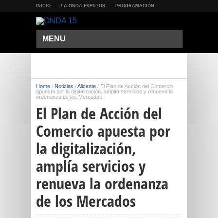
INICIO
LA ONDA EVENTOS
PROGRAMACIÓN
MENU
Home
/
Noticias
/
Alicante
/
El Plan de Acción del Comercio
apuesta por la digitalización, amplía servicios y renueva la
ordenanza de los Mercados
El Plan de Acción del
Comercio apuesta por
la digitalización,
amplía servicios y
renueva la ordenanza
de los Mercados