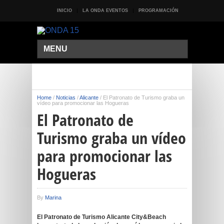
INICIO
LA ONDA EVENTOS
PROGRAMACIÓN
MENU
Home
/
Noticias
/
Alicante
/
El Patronato de Turismo graba un
vídeo para promocionar las Hogueras
El Patronato de
Turismo graba un vídeo
para promocionar las
Hogueras
By
Marina
El Patronato de Turismo Alicante City&Beach