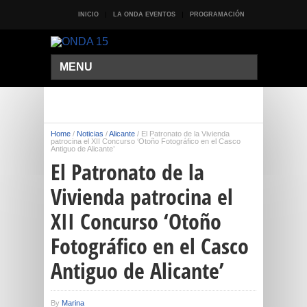
INICIO
LA ONDA EVENTOS
PROGRAMACIÓN
MENU
Home
/
Noticias
/
Alicante
/
El Patronato de la Vivienda
patrocina el XII Concurso ‘Otoño Fotográfico en el Casco
Antiguo de Alicante’
El Patronato de la
Vivienda patrocina el
XII Concurso ‘Otoño
Fotográfico en el Casco
Antiguo de Alicante’
By
Marina