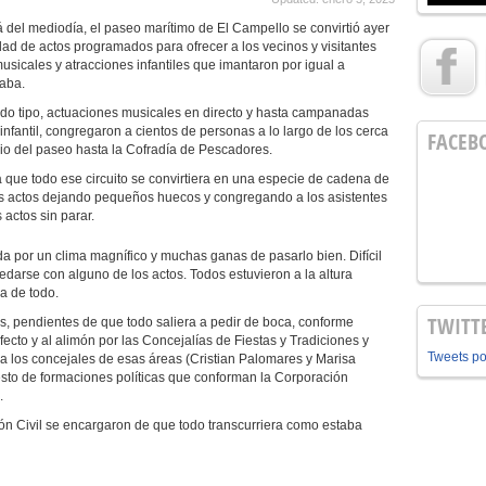
 del mediodía, el paseo marítimo de El Campello se convirtió ayer
dad de actos programados para ofrecer a los vecinos y visitantes
usicales y atracciones infantiles que imantaron por igual a
taba.
tipo, actuaciones musicales en directo y hasta campanadas
nfantil, congregaron a cientos de personas a lo largo de los cerca
FACEB
cio del paseo hasta la Cofradía de Pescadores.
todo ese circuito se convirtiera en una especie de cadena de
s actos dejando pequeños huecos y congregando a los asistentes
actos sin parar.
un clima magnífico y muchas ganas de pasarlo bien. Difícil
uedarse con alguno de los actos. Todos estuvieron a la altura
a de todo.
TWITT
 pendientes de que todo saliera a pedir de boca, conforme
ecto y al alimón por las Concejalías de Fiestas y Tradiciones y
Tweets p
a los concejales de esas áreas (Cristian Palomares y Marisa
esto de formaciones políticas que conforman la Corporación
.
 Civil se encargaron de que todo transcurriera como estaba