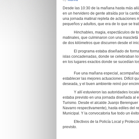
Desde las 10:30 de la mañana hasta más allá
en un hervidero de gente atraída por la canti
una jornada matinal repleta de actuaciones m
pequeños y adultos, que era de lo que se tra
Hinchables, magia, espectáculos de todo 
matinales, que culminaron con una mascletá i
de dos kilómetros que discurren desde el ini
El programa estaba diseñado de forma que 
islas concadenadas, donde se celebraban lo
en los lugares exactos donde se sucedían los 
Fue una mañana especial, acompañada por 
establecer las mejores actuaciones. Difícil q
deseada, y el buen ambiente reinó por encim
Y allí estuvieron las autoridades locales,
estaba previsto en una jornada diseñada al ef
Turismo. Desde el alcalde Juanjo Berenguer 
Navarro respectivamente), hasta ediles del r
Municipal. Y la convocatoria fue todo un éxito
Efectivos de la Policía Local y Protección
previsto.