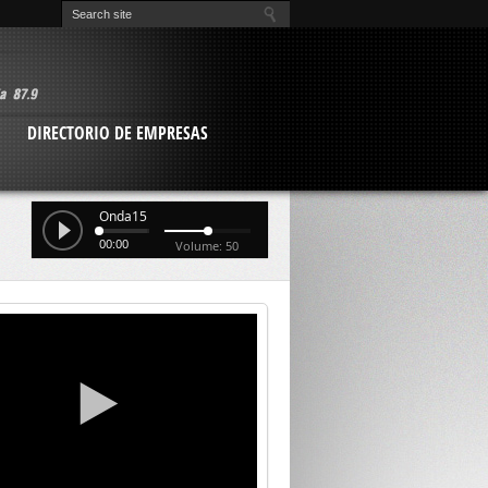
O
DIRECTORIO DE EMPRESAS
Onda15
00:00
Volume: 50