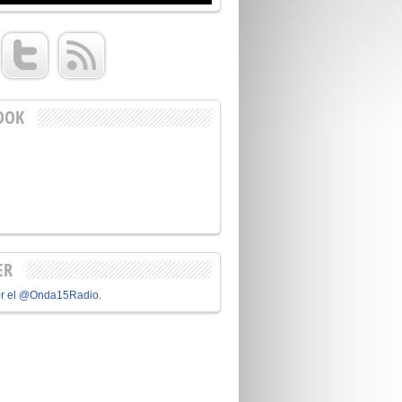
OOK
ER
or el @Onda15Radio.