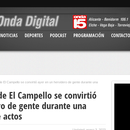
NOTICIAS
DEPORTES
PODCAST
PROGRAMACIÓN
CONTACT
de El Campello se convirtió ayer en un hervidero de gente durante una
e El Campello se convirtió
ro de gente durante una
 actos
Updated: enero 3, 2023