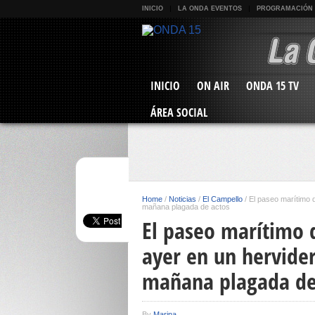
INICIO
LA ONDA EVENTOS
PROGRAMACIÓN
INICIO
ON AIR
ONDA 15 TV
ÁREA SOCIAL
Home
/
Noticias
/
El Campello
/
El paseo marítimo 
mañana plagada de actos
El paseo marítimo d
ayer en un hervide
mañana plagada de
By
Marina