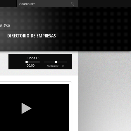
O
DIRECTORIO DE EMPRESAS
Onda15
00:00
Volume: 50