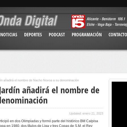
NOTICIAS
DEPORTES
PODCAST
PROGRAMACIÓN
CONTACT
dín añadirá el nombre de Nacho Novoa a su denominación
 Jardín añadirá el nombre de
denominación
Updated: enero 21, 2023
ticipó en dos Olimpiadas y formó parte del histórico BM Calpisa
pa en 1980, dos títulos de Liga y tres Copas de S.M. el Rey