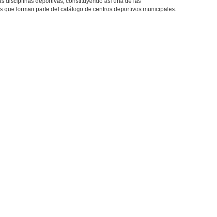
as disciplinas deportivas, constituyendo así una de las
as que forman parte del catálogo de centros deportivos municipales.