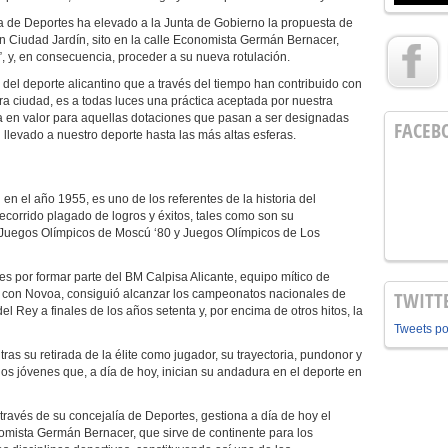
 de Deportes ha elevado a la Junta de Gobierno la propuesta de
n Ciudad Jardín, sito en la calle Economista Germán Bernacer,
y, en consecuencia, proceder a su nueva rotulación.
del deporte alicantino que a través del tiempo han contribuido con
stra ciudad, es a todas luces una práctica aceptada por nuestra
a en valor para aquellas dotaciones que pasan a ser designadas
FACEB
levado a nuestro deporte hasta las más altas esferas.
n el año 1955, es uno de los referentes de la historia del
ecorrido plagado de logros y éxitos, tales como son su
os Juegos Olímpicos de Moscú ‘80 y Juegos Olímpicos de Los
s por formar parte del BM Calpisa Alicante, equipo mítico de
as con Novoa, consiguió alcanzar los campeonatos nacionales de
TWITT
l Rey a finales de los años setenta y, por encima de otros hitos, la
Tweets p
ras su retirada de la élite como jugador, su trayectoria, pundonor y
los jóvenes que, a día de hoy, inician su andadura en el deporte en
 través de su concejalía de Deportes, gestiona a día de hoy el
nomista Germán Bernacer, que sirve de continente para los