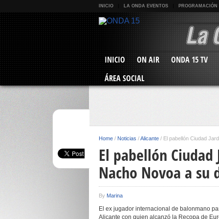
INICIO
LA ONDA EVENTOS
PROGRAMACIÓN
INICIO
ON AIR
ONDA 15 TV
ÁREA SOCIAL
Home
/
Noticias
/
Alicante
/
El pabellón Ciudad Jar
El pabellón Ciudad
Nacho Novoa a su 
By
Marina
El ex jugador internacional de balonmano par
Alicante con quien alcanzó la Recopa de Euro