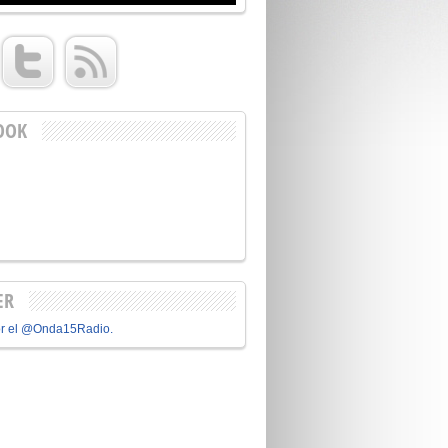
OOK
ER
or el @Onda15Radio.