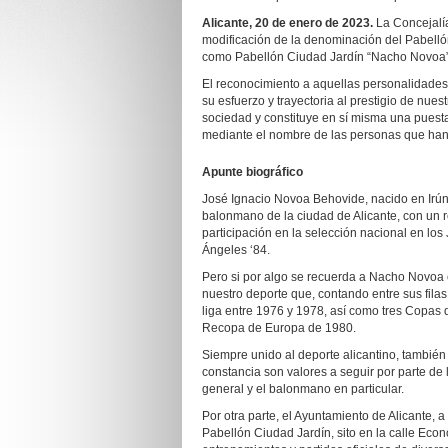
Alicante, 20 de enero de 2023.
La Concejalía
modificación de la denominación del Pabelló
como Pabellón Ciudad Jardín “Nacho Novoa”, 
El reconocimiento a aquellas personalidades 
su esfuerzo y trayectoria al prestigio de nue
sociedad y constituye en sí misma una puest
mediante el nombre de las personas que han l
Apunte biográfico
José Ignacio Novoa Behovide, nacido en Irún e
balonmano de la ciudad de Alicante, con un r
participación en la selección nacional en l
Ángeles ‘84.
Pero si por algo se recuerda a Nacho Novoa e
nuestro deporte que, contando entre sus fil
liga entre 1976 y 1978, así como tres Copas de
Recopa de Europa de 1980.
Siempre unido al deporte alicantino, también t
constancia son valores a seguir por parte de 
general y el balonmano en particular.
Por otra parte, el Ayuntamiento de Alicante, a
Pabellón Ciudad Jardín, sito en la calle Eco