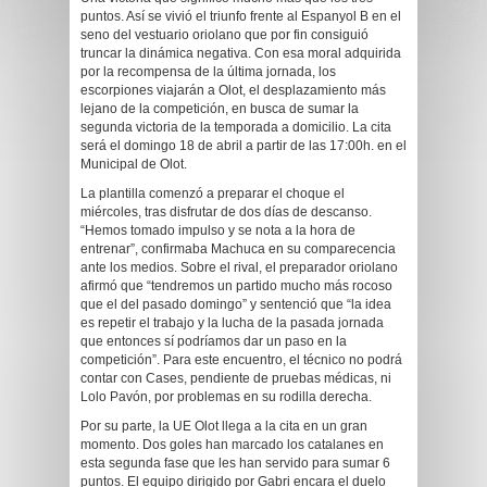
puntos. Así se vivió el triunfo frente al Espanyol B en el
seno del vestuario oriolano que por fin consiguió
truncar la dinámica negativa. Con esa moral adquirida
por la recompensa de la última jornada, los
escorpiones viajarán a Olot, el desplazamiento más
lejano de la competición, en busca de sumar la
segunda victoria de la temporada a domicilio. La cita
será el domingo 18 de abril a partir de las 17:00h. en el
Municipal de Olot.
La plantilla comenzó a preparar el choque el
miércoles, tras disfrutar de dos días de descanso.
“Hemos tomado impulso y se nota a la hora de
entrenar”, confirmaba Machuca en su comparecencia
ante los medios. Sobre el rival, el preparador oriolano
afirmó que “tendremos un partido mucho más rocoso
que el del pasado domingo” y sentenció que “la idea
es repetir el trabajo y la lucha de la pasada jornada
que entonces sí podríamos dar un paso en la
competición”. Para este encuentro, el técnico no podrá
contar con Cases, pendiente de pruebas médicas, ni
Lolo Pavón, por problemas en su rodilla derecha.
Por su parte, la UE Olot llega a la cita en un gran
momento. Dos goles han marcado los catalanes en
esta segunda fase que les han servido para sumar 6
puntos. El equipo dirigido por Gabri encara el duelo