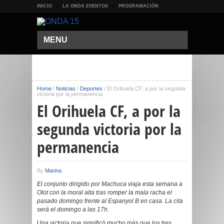
INICIO
LA ONDA EVENTOS
PROGRAMACIÓN
MENU
Home
/
Noticias
/
Deportes
/
El Orihuela CF, a por la segunda
victoria por la permanencia
El Orihuela CF, a por la
segunda victoria por la
permanencia
By
Marina
El conjunto dirigido por Machuca viaja esta semana a
Olot con la moral alta tras romper la mala racha el
pasado domingo frente al Espanyol B en casa. La cita
será el domingo a las 17h.
Una victoria que significó mucho más que los tres