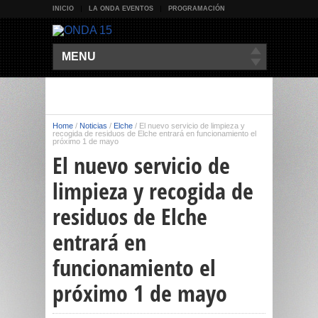
INICIO
LA ONDA EVENTOS
PROGRAMACIÓN
MENU
Home
/
Noticias
/
Elche
/
El nuevo servicio de limpieza y
recogida de residuos de Elche entrará en funcionamiento el
próximo 1 de mayo
El nuevo servicio de
limpieza y recogida de
residuos de Elche
entrará en
funcionamiento el
próximo 1 de mayo