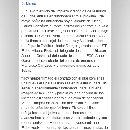
By
Marina
El nuevo ‘Servicio de limpieza y recogida de residuos
de Elche’ entrará en funcionamiento el próximo 1 de
mayo. Así lo ha anunciado hoy el alcalde de Elche,
Carlos González, durante la firma del contrato que va a
prestar la UTE Elche integrada por Urbaser y FCC bajo
el lema “Elx verda i Neta”. Junto al alcalde han estado
en la firma el concejal de Limpieza y Modernización
del Espacio Público, Héctor Díez, el gerente de la UTE
Elche, Alberto Bleda, el delegado de zona de Urbaser,
Ángel La Orden, el delegado de zona de FCC, Ángel
Garcillán, el presidente del comité de empresa,
Francisco Carrasco, y el ingeniero municipal Luis
Tebar.
“Hoy hemos firmado el contrato con el que comienza
una nueva era para la limpieza en nuestra ciudad. Un
servicio absolutamente fundamental para la buena
imagen de la ciudad y para la calidad de vida de los
ilicitanos e ilicitanas y para el objetivo de ser capital
Verde Europea en 2030”, ha declarado el alcalde
quien ha añadido que “el lema ‘Elx verda i limpia’
refleja los dos objetivos que nos hemos planteado:
avanzar hacia una ciudad más verde, sostenible y con
menos emisiones y, por otra parte, conseguir que
Elche vuelva a ser una de las ciudades más limpias de