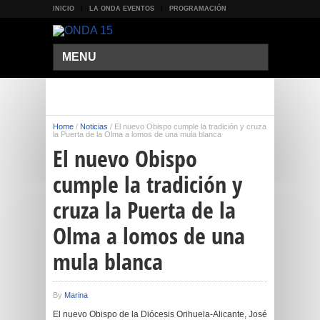
INICIO
LA ONDA EVENTOS
PROGRAMACIÓN
MENU
Home
/
Noticias
/
El nuevo Obispo cumple la tradición y cruza
la Puerta de la Olma a lomos de una mula blanca
El nuevo Obispo
cumple la tradición y
cruza la Puerta de la
Olma a lomos de una
mula blanca
By
Marina
El nuevo Obispo de la Diócesis Orihuela-Alicante, José