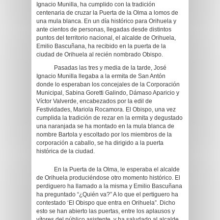
Ignacio Munilla, ha cumplido con la tradición
centenaria de cruzar la Puerta de la Olma a lomos de
una mula blanca. En un día histórico para Orihuela y
ante cientos de personas, llegadas desde distintos
puntos del territorio nacional, el alcalde de Orihuela,
Emilio Bascuñana, ha recibido en la puerta de la
ciudad de Orihuela al recién nombrado Obispo.
Pasadas las tres y media de la tarde, José
Ignacio Munilla llegaba a la ermita de San Antón
donde lo esperaban los concejales de la Corporación
Municipal, Sabina Goretti Galindo, Dámaso Aparicio y
Víctor Valverde, encabezados por la edil de
Festividades, Mariola Rocamora. El Obispo, una vez
cumplida la tradición de rezar en la ermita y degustado
una naranjada se ha montado en la mula blanca de
nombre Bartola y escoltado por los miembros de la
corporación a caballo, se ha dirigido a la puerta
histórica de la ciudad.
En la Puerta de la Olma, le esperaba el alcalde
de Orihuela produciéndose otro momento histórico. El
perdiguero ha llamado a la misma y Emilio Bascuñana
ha preguntado “¿Quién va?” A lo que el pertiguero ha
contestado ‘El Obispo que entra en Orihuela”. Dicho
esto se han abierto las puertas, entre los aplausos y
vítores del público asistente, y ha saludado al alcalde