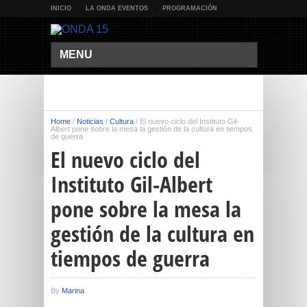
INICIO
LA ONDA EVENTOS
PROGRAMACIÓN
MENU
Home
/
Noticias
/
Cultura
/
El nuevo ciclo del Instituto Gil-
Albert pone sobre la mesa la gestión de la cultura en tiempos
de guerra
El nuevo ciclo del
Instituto Gil-Albert
pone sobre la mesa la
gestión de la cultura en
tiempos de guerra
By
Marina