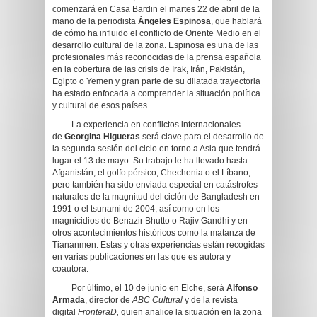
comenzará en Casa Bardin el martes 22 de abril de la
mano de la periodista
Ángeles Espinosa
, que hablará
de cómo ha influido el conflicto de Oriente Medio en el
desarrollo cultural de la zona. Espinosa es una de las
profesionales más reconocidas de la prensa española
en la cobertura de las crisis de Irak, Irán, Pakistán,
Egipto o Yemen y gran parte de su dilatada trayectoria
ha estado enfocada a comprender la situación política
y cultural de esos países.
La experiencia en conflictos internacionales
de
Georgina Higueras
será clave para el desarrollo de
la segunda sesión del ciclo en torno a Asia que tendrá
lugar el 13 de mayo. Su trabajo le ha llevado hasta
Afganistán, el golfo pérsico, Chechenia o el Líbano,
pero también ha sido enviada especial en catástrofes
naturales de la magnitud del ciclón de Bangladesh en
1991 o el tsunami de 2004, así como en los
magnicidios de Benazir Bhutto o Rajiv Gandhi y en
otros acontecimientos históricos como la matanza de
Tiananmen. Estas y otras experiencias están recogidas
en varias publicaciones en las que es autora y
coautora.
Por último, el 10 de junio en Elche, será
Alfonso
Armada
, director de
ABC Cultural
y de la revista
digital
FronteraD,
quien analice la situación en la zona