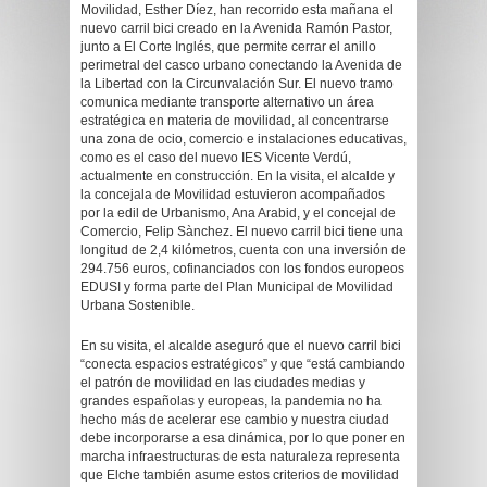
Movilidad, Esther Díez, han recorrido esta mañana el
nuevo carril bici creado en la Avenida Ramón Pastor,
junto a El Corte Inglés, que permite cerrar el anillo
perimetral del casco urbano conectando la Avenida de
la Libertad con la Circunvalación Sur. El nuevo tramo
comunica mediante transporte alternativo un área
estratégica en materia de movilidad, al concentrarse
una zona de ocio, comercio e instalaciones educativas,
como es el caso del nuevo IES Vicente Verdú,
actualmente en construcción. En la visita, el alcalde y
la concejala de Movilidad estuvieron acompañados
por la edil de Urbanismo, Ana Arabid, y el concejal de
Comercio, Felip Sànchez. El nuevo carril bici tiene una
longitud de 2,4 kilómetros, cuenta con una inversión de
294.756 euros, cofinanciados con los fondos europeos
EDUSI y forma parte del Plan Municipal de Movilidad
Urbana Sostenible.
En su visita, el alcalde aseguró que el nuevo carril bici
“conecta espacios estratégicos” y que “está cambiando
el patrón de movilidad en las ciudades medias y
grandes españolas y europeas, la pandemia no ha
hecho más de acelerar ese cambio y nuestra ciudad
debe incorporarse a esa dinámica, por lo que poner en
marcha infraestructuras de esta naturaleza representa
que Elche también asume estos criterios de movilidad