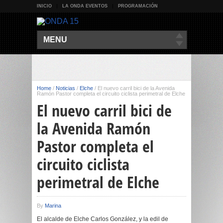
INICIO
LA ONDA EVENTOS
PROGRAMACIÓN
MENU
Home
/
Noticias
/
Elche
/
El nuevo carril bici de la Avenida
Ramón Pastor completa el circuito ciclista perimetral de Elche
El nuevo carril bici de
la Avenida Ramón
Pastor completa el
circuito ciclista
perimetral de Elche
By
Marina
El alcalde de Elche Carlos González, y la edil de