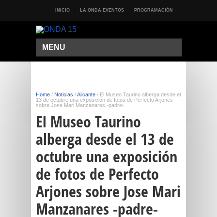
INICIO
LA ONDA EVENTOS
PROGRAMACIÓN
MENU
Home
/
Noticias
/
Alicante
/
El Museo Taurino alberga desde el
13 de octubre una exposición de fotos de Perfecto Arjones
sobre Jose Mari Manzanares -padre-
El Museo Taurino
alberga desde el 13 de
octubre una exposición
de fotos de Perfecto
Arjones sobre Jose Mari
Manzanares -padre-