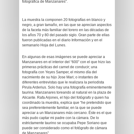
fotográfica de Manzanares”.
La muestra la componen 20 fotografías en blanco y
negro, a gran tamaño, en las que se aprecian aspectos
de la faceta más familiar del torero en las décadas de
los años 70 y 80 del pasado siglo. Gran parte de ellas
fueron publicadas en el diario Información y en el
semanario Hoja del Lunes.
En algunas de esas imágenes se puede apreciar a
Manzanares en el interior del “600” con el que hizo las
primeras prácticas del carnet de conducir; una
fotografía con Yeyes Samper, el mismo día del
nacimiento de su hijo Jose Mari; o instantes de
diferentes entrevistas que le realizara la periodista
Pirula Arderius. Solo hay una fotografía eminentemente
taurina: Manzanares toreando al natural en la plaza de
Alicante. Rafa Arjones, el hijo del fotógrafo y quien ha
coordinado la muestra, explica que “he pretendido que
sea preferentemente familiar, en la que se puede
apreciar a un Manzanares más cercano. Éste es el que
más pudo captar mi padre con la cámara. De lo
estrictamente taurino se ocupaba Pepe Soriano que
puede ser considerado como el fotógrafo de cámara
de Manzanares”.