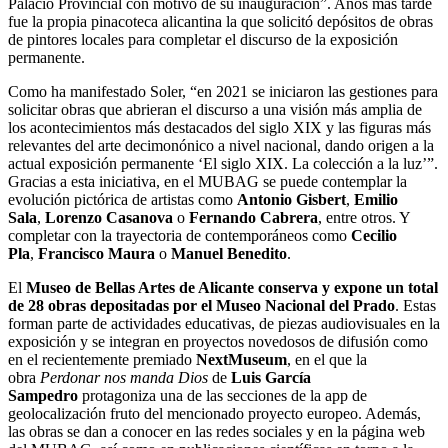
Palacio Provincial con motivo de su inauguración”. Años más tarde
fue la propia pinacoteca alicantina la que solicitó depósitos de obras
de pintores locales para completar el discurso de la exposición
permanente.
Como ha manifestado Soler, “en 2021 se iniciaron las gestiones para
solicitar obras que abrieran el discurso a una visión más amplia de
los acontecimientos más destacados del siglo XIX y las figuras más
relevantes del arte decimonónico a nivel nacional, dando origen a la
actual exposición permanente ‘El siglo XIX. La colección a la luz’”.
Gracias a esta iniciativa, en el MUBAG se puede contemplar la
evolución pictórica de artistas como
Antonio Gisbert
,
Emilio
Sala
,
Lorenzo Casanova
o
Fernando Cabrera
, entre otros. Y
completar con la trayectoria de contemporáneos como
Cecilio
Pla
,
Francisco Maura
o
Manuel Benedito
.
El
Museo de Bellas Artes de Alicante conserva y expone un total
de 28 obras depositadas por el Museo Nacional del Prado
. Estas
forman parte de actividades educativas, de piezas audiovisuales en la
exposición y se integran en proyectos novedosos de difusión como
en el recientemente premiado
NextMuseum
, en el que la
obra
Perdonar nos manda Dios
de
Luis García
Sampedro
protagoniza una de las secciones de la app de
geolocalización fruto del mencionado proyecto europeo. Además,
las obras se dan a conocer en las redes sociales y en la página web