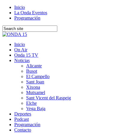
Inicio
La Onda Eventos
Programación
Inicio
On Air
Onda 15 TV
Noticias
Alicante
Busot
El Campello
Sant Joan
Xixona
Mutxamel
Sant Vicent del Raspeig
Elche
Vega Baja
Deportes
Podcast
Programación
Contacto