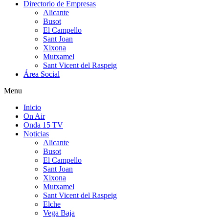
Directorio de Empresas
Alicante
Busot
El Campello
Sant Joan
Xixona
Mutxamel
Sant Vicent del Raspeig
Área Social
Menu
Inicio
On Air
Onda 15 TV
Noticias
Alicante
Busot
El Campello
Sant Joan
Xixona
Mutxamel
Sant Vicent del Raspeig
Elche
Vega Baja