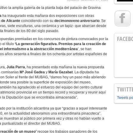
o la amplia galería de la planta baja del palacio de Gravina
a
ha inaugurado esta mañana dos exposiciones con obras
 de Alicante
coincidiendo con su
decimonoveno aniversario
. Se
turas, siete esculturas, una cerámica y un tapiz- que abarcan desde
a finales de los 80 del siglo pasado.
FACEB
uestas premiadas en los concursos de pintura convocados por la
 el título
‘La generación figurativa. Premios para la creación de
el informalismo a la abstracción mediterránea
’, se han
os años sesenta a finales de los ochenta por artistas españoles de
ura,
Julia Parra
, ha presentado esta mañana la nueva propuesta
as comisarias
Mª José Gadea
y
María Gazabat
. La diputada ha
on Soler al frente del MUBAG, “damos hoy un paso más abriendo
donde sea posible la superficie de exposición del museo,
también ha agradecido el esfuerzo del equipo del centro cultural
TWITT
atrimonio provincial en un tiempo record y recuperar y reunir aquí
de la Diputación que se encontraba almacenada”.
Tweets p
do por la institución alicantina ya que “gracias a aquel interesante
, en la actualidad atesoramos una extraordinaria pinacoteca”.
 muestran al público por primera vez y otras no habían vuelto a
 puntualizado el director del MUBAG.
 creación de un museo’
recoge los trabajos ganadores de los