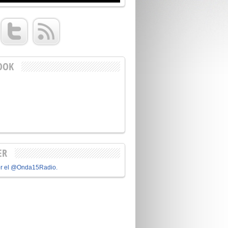
OOK
ER
or el @Onda15Radio.