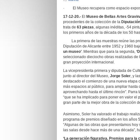
· El Museo recupera como espacio expositiv
17-12-20.-
El
Museo de Bellas Artes Gravin
procedentes de la colección de la
Diputación
trata de
63 piezas
, algunas inéditas, -54 pin
los primeros años de la década de los 50 hast
La primera de las muestras reúne las prop
Diputación de Alicante entre 1952 y 1960 bajo
un museo’
. Mientras que para la segunda,
‘D
seleccionado dieciocho obras realizadas de l
gran proyección internacional.
La vicepresidenta primera y diputada de Cult
junto al director del Museo,
Jorge Soler
, y l
destacado el comienzo de una nueva etapa c
más espacios al público, para ampliar hasta 
aprovechando hasta el último rincón”. Parra 
“que se ha implicado para poner en valor el p
gran parte de la mejor obra de la colección 
Asimismo, Soler ha valorado el trabajo realiza
programa de premios diseñado en los años 50
“Algunas de las obras que presentamos hoy se
las salas desde hace más de una década”, ha
‘La generación figurativa. Premios para la