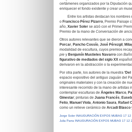
certámenes organizados por la Diputación que
enriquecer el fondo existente y crear un muse
Entre los artistas destacan los nombres
o
Francisco Pérez Pizarro
, Premio Paisaje 
año,
Xavier Soler
se alzó con el Primer Prem
Premio de la mano de
Conversación de anci
Otros autores relevantes que se dieron a co
Porcar
,
Pancho Cossío
,
José Pérezgil
,
Mila
modalidad de escultura, cuyos premios reca
pie
y
Benjamín Mustieles Navarro
con
Bañi
figurativo de mediados del siglo XX
españo
derivaron en la abstracción o la experimenta
Por otra parte, los autores de la muestra
‘Del
espacio expositivo del antiguo zaguán del Pa
originales materiales y con la creación de nu
interesante recorrido de la mano de artistas 
contemplar esculturas de
Ángeles Marco
,
Pa
Ginestar
; pinturas de
Juana Francés
,
Euseb
Feito
,
Manuel Viola
,
Antonio Saura
,
Rafael 
como un relieve cerámico de
Arcadi Blasco
Jorge Soler INAUGURACIÓN EXPOS MUBAG 17 12
Julia Parra INAUGURACIÓN EXPOS MUBAG 17 12 