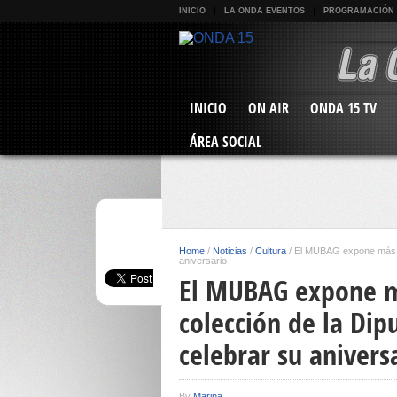
INICIO
LA ONDA EVENTOS
PROGRAMACIÓN
INICIO
ON AIR
ONDA 15 TV
ÁREA SOCIAL
Home
/
Noticias
/
Cultura
/
El MUBAG expone más de 
aniversario
El MUBAG expone m
colección de la Dip
celebrar su anivers
By
Marina