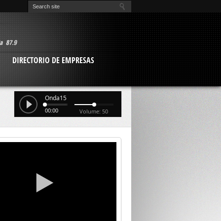
O
DIRECTORIO DE EMPRESAS
Onda15
00:00
Volume: 50