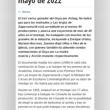
mayo de 2022
By
Marina
El tres veces ganador del Goya por Airbag, No habrá
paz para los malvados y Las brujas de
Zugarramurdi está acreditado en al menos 90
producciones y abarca una trayectoria de más de 40
años en el montaje. Ha trabajado con muchos de los
grandes de la industria, incluyendo a Enrique Urbizu,
Mariano Barroso, Juanma Bajo Ulloa o Álex de la
Iglesia, con quienes también ha obtenido sendas
nominaciones al Goya por La madre
muerta y Acción mutante respectivamente.
El documental
Asaltar los cielos
(1996) le valió otra
nominación al Goya, y al margen de los premios de la
Academia, estuvo nominado a los Premios Fénix
por
Las brujas de Zugarramurdi
y logró la Medalla del
Círculo de Escritores Cinematográficos por su labor de
montaje en
No habrá paz para los malvados.
Nacido en 1955, empezó en el montaje con 17 años,
tras comenzar a trabajar en Cinearte de auxiliar de
producción. El director de Cinearte le dio la posibilidad
de elegir la opción de dedicarse al sonido y tras un
periodo en el que pudo trabajar con varias disciplinas