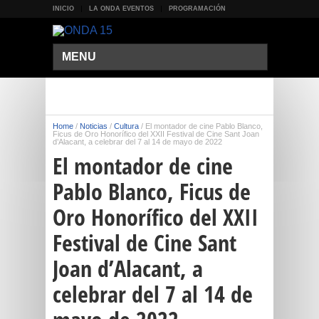
INICIO
LA ONDA EVENTOS
PROGRAMACIÓN
MENU
Home
/
Noticias
/
Cultura
/
El montador de cine Pablo Blanco,
Ficus de Oro Honorífico del XXII Festival de Cine Sant Joan
d’Alacant, a celebrar del 7 al 14 de mayo de 2022
El montador de cine
Pablo Blanco, Ficus de
Oro Honorífico del XXII
Festival de Cine Sant
Joan d’Alacant, a
celebrar del 7 al 14 de