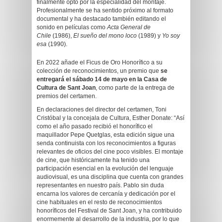
finalmente optó por la especialidad del montaje.
Profesionalmente se ha sentido próximo al formato
documental y ha destacado también editando el
sonido en películas como
Acta General de
Chile
(1986),
El sueño del mono loco
(1989) y
Yo soy
esa
(1990).
En 2022 añade el Ficus de Oro Honorífico a su
colección de reconocimientos, un premio que
se
entregará el sábado 14 de mayo en la Casa de
Cultura de Sant Joan
, como parte de la entrega de
premios del certamen.
En declaraciones del director del certamen, Toni
Cristóbal y la concejala de Cultura, Esther Donate: “Así
como el año pasado recibió el honorífico el
maquillador Pepe Quetglas, esta edición sigue una
senda continuista con los reconocimientos a figuras
relevantes de oficios del cine poco visibles. El montaje
de cine, que históricamente ha tenido una
participación esencial en la evolución del lenguaje
audiovisual, es una disciplina que cuenta con grandes
representantes en nuestro país. Pablo sin duda
encarna los valores de cercanía y dedicación por el
cine habituales en el resto de reconocimientos
honoríficos del Festival de Sant Joan, y ha contribuido
enormemente al desarrollo de la industria, por lo que