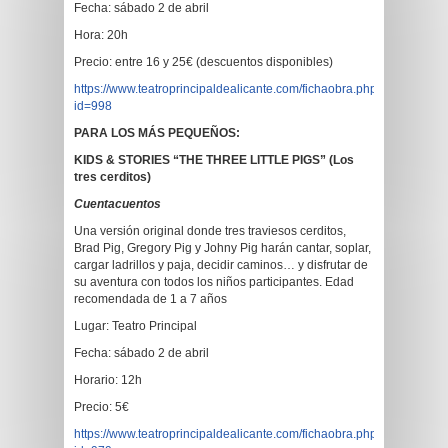
Fecha: sábado 2 de abril
Hora: 20h
Precio: entre 16 y 25€ (descuentos disponibles)
https://www.teatroprincipaldealicante.com/fichaobra.php?
id=998
PARA LOS MÁS PEQUEÑOS:
KIDS & STORIES “THE THREE LITTLE PIGS” (Los
tres cerditos)
Cuentacuentos
Una versión original donde tres traviesos cerditos,
Brad Pig, Gregory Pig y Johny Pig harán cantar, soplar,
cargar ladrillos y paja, decidir caminos… y disfrutar de
su aventura con todos los niños participantes. Edad
recomendada de 1 a 7 años
Lugar: Teatro Principal
Fecha: sábado 2 de abril
Horario: 12h
Precio: 5€
https://www.teatroprincipaldealicante.com/fichaobra.php?