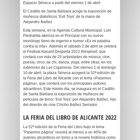
Espacio Séneca a partir del viernes 1 de abril
El Castillo de Santa Bárbara acoge la exposición de
muñecos diabólicos ‘Evil Toys’ de la mano de
Alejandro Ibañez
Esta semana, en la Agenda Cultural Municipal, Luis
Piedrahita aterriza en el Principal con su nuevo
monólogo lleno de ingenio e humor «Es mi palabra
contra la mía». Además el sábado 2 de abril se celebra
el Festival Alacant Desperta 2022 #respirart, que
contará con más de 25 actividades de música, cine,
poesía, circo, tai chi, danza, yoga, entre otras, en los
exteriores de Las Cigarreras. Del viernes 1 al domingo
10 de abril, la plaza Séneca acogerá la 52ª edición de
la Feria del Libro de Alicante con el lema «Pasemos
página», que contará con los principales autores
alicantinos. Este mismo día, se inaugura en el Castillo
de Santa Bárbara la exposición de muñecos de
películas de terror ‘Evil Toys’ por Alejandro Ibáñez, hijo
del director de cine Chicho Ibáñez Serrador.
LA FERIA DEL LIBRO DE ALICANTE 2022
La 52ª edición de la Feria del Libro bajo el lema
“Pasemos página” reunirá al menos a un 40% de
autores alicantinos en torno a la novela histórica como