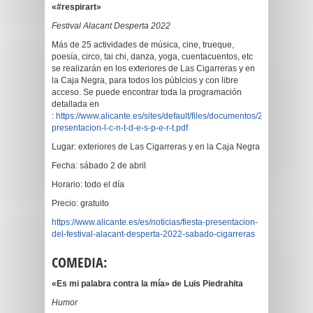
«#respirart»
Festival Alacant Desperta 2022
Más de 25 actividades de música, cine, trueque,
poesía, circo, tai chi, danza, yoga, cuentacuentos, etc
se realizarán en los exteriores de Las Cigarreras y en
la Caja Negra, para todos los públcios y con libre
acceso. Se puede encontrar toda la programación
detallada en
:
https://www.alicante.es/sites/default/files/documentos/202203/fiesta-
presentacion-l-c-n-t-d-e-s-p-e-r-t.pdf
Lugar: exteriores de Las Cigarreras y en la Caja Negra
Fecha: sábado 2 de abril
Horario: todo el día
Precio: gratuito
https://www.alicante.es/es/noticias/fiesta-presentacion-
del-festival-alacant-desperta-2022-sabado-cigarreras
COMEDIA:
«Es mi palabra contra la mía» de Luis Piedrahita
Humor