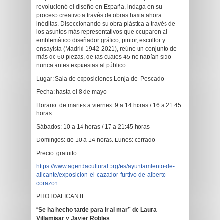
revolucionó el diseño en España, indaga en su
proceso creativo a través de obras hasta ahora
inéditas. Diseccionando su obra plástica a través de
los asuntos más representativos que ocuparon al
emblemático diseñador gráfico, pintor, escultor y
ensayista (Madrid 1942-2021), reúne un conjunto de
más de 60 piezas, de las cuales 45 no habían sido
nunca antes expuestas al público.
Lugar: Sala de exposiciones Lonja del Pescado
Fecha: hasta el 8 de mayo
Horario: de martes a viernes: 9 a 14 horas / 16 a 21:45
horas
Sábados: 10 a 14 horas / 17 a 21:45 horas
Domingos: de 10 a 14 horas. Lunes: cerrado
Precio: gratuito
https://www.agendacultural.org/es/ayuntamiento-de-
alicante/exposicion-el-cazador-furtivo-de-alberto-
corazon
PHOTOALICANTE:
“
Se ha hecho tarde para ir al mar” de Laura
Villamisar y Javier Robles