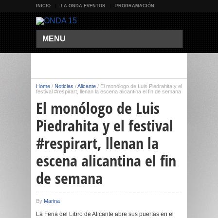
INICIO
LA ONDA EVENTOS
PROGRAMACIÓN
MENU
Home
/
Noticias
/
Alicante
/
El monólogo de Luis Piedrahita y el
festival #respirart, llenan la escena alicantina el fin de semana
El monólogo de Luis
Piedrahita y el festival
#respirart, llenan la
escena alicantina el fin
de semana
By
Marina
La Feria del Libro de Alicante abre sus puertas en el