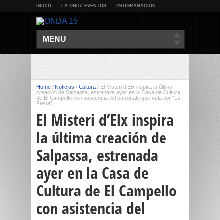
INICIO
LA ONDA EVENTOS
PROGRAMACIÓN
MENU
Home
/
Noticias
/
Cultura
/
El Misteri d’Elx inspira la última
creación de Salpassa, estrenada ayer en la Casa de Cultura
de El Campello con asistencia del patronato que vela por “La
Festa”
El Misteri d’Elx inspira
la última creación de
Salpassa, estrenada
ayer en la Casa de
Cultura de El Campello
con asistencia del