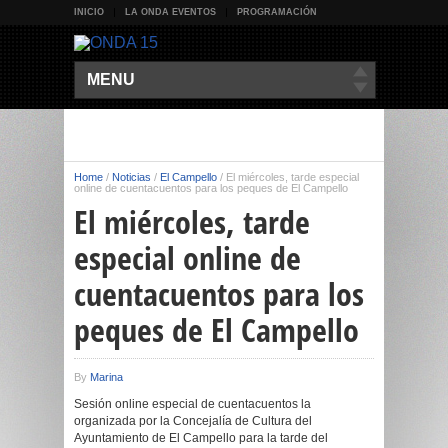
INICIO
LA ONDA EVENTOS
PROGRAMACIÓN
MENU
Home
/
Noticias
/
El Campello
/
El miércoles, tarde especial
online de cuentacuentos para los peques de El Campello
El miércoles, tarde
especial online de
cuentacuentos para los
peques de El Campello
By
Marina
Sesión online especial de cuentacuentos la
organizada por la Concejalía de Cultura del
Ayuntamiento de El Campello para la tarde del