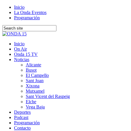
Inicio
La Onda Eventos
Programación
Inicio
On Air
Onda 15 TV
Noticias
Alicante
Busot
El Campello
Sant Joan
Xixona
Mutxamel
Sant Vicent del Raspeig
Elche
Vega Baja
Deportes
Podcast
Programación
Contacto