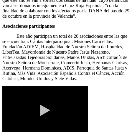
que este año se van a sortear dos cestas de navidad, cuyo beneficios
van a ser donados íntegramente a Cruz Roja Española, “con la
finalidad de colaborar con los afectados por la DANA del pasado 29
de octubre en la provincia de Valencia”.
Asociaciones participantes
Este año participan un total de 20 asociaciones entre las que
se encuentran: Cáritas Interparroquial, Misiones Carmelitas,
Fundación ADIEM, Hospitalidad de Nuestra Señora de Lourdes,
LiberTea, Mayordomía de Nuestro Padre Jesús Nazareno,
Entrelazadas Tejedoras Solidarias, Manos Unidas, Archicofradía de
Nuestra Señora de Monserrate, Comercio Justo, Hermanas Clarisas,
Acervega, Hermana Dominicas, ADIS, Parroquia de Santas Justa y
Rufina, Más Vida, Asociación Española Contra el Cáncer, Acción
Católica, Mundos Unidos y Siete Vidas.