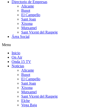
Directorio de Empresas
Alicante
Busot
El Campello
Sant Joan
Xixona
Mutxamel
Sant Vicent del Raspeig
Área Social
Menu
Inicio
On Air
Onda 15 TV
Noticias
Alicante
Busot
El Campello
Sant Joan
Xixona
Mutxamel
Sant Vicent del Raspeig
Elche
Vega Baja