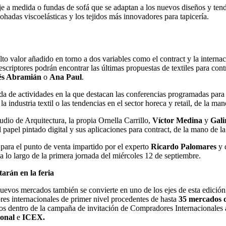
je a medida o fundas de sofá que se adaptan a los nuevos diseños y tend
ohadas viscoelásticas y los tejidos más innovadores para tapicería.
 alto valor añadido en torno a dos variables como el contract y la inter
rescriptores podrán encontrar las últimas propuestas de textiles para co
és Abramián
o
Ana Paul
.
nda de actividades en la que destacan las conferencias programadas para
la industria textil o las tendencias en el sector horeca y retail, de la ma
dio de Arquitectura, la propia Ornella Carrillo,
Víctor Medina
y
Gali
 papel pintado digital y sus aplicaciones para contract, de la mano de l
o para el punto de venta impartido por el experto
Ricardo Palomares
y d
a lo largo de la primera jornada del miércoles 12 de septiembre.
arán en la feria
 nuevos mercados también se convierte en uno de los ejes de esta edició
res internacionales de primer nivel procedentes de hasta
35 mercados d
os dentro de la campaña de invitación de Compradores Internacionales a 
onal
e
ICEX.