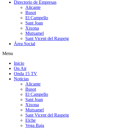
Directorio de Empresas
Alicante
Busot
El Campello
Sant Joan
Xixona
Mutxamel
Sant Vicent del Raspeig
Área Social
Menu
Inicio
On Air
Onda 15 TV
Noticias
Alicante
Busot
El Campello
Sant Joan
Xixona
Mutxamel
Sant Vicent del Raspeig
Elche
Vega Baja