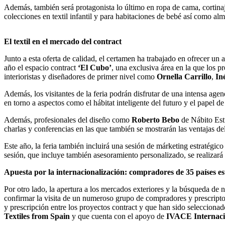
Además, también será protagonista lo último en ropa de cama, cortina
colecciones en textil infantil y para habitaciones de bebé así como alm
El textil en el mercado del contract
Junto a esta oferta de calidad, el certamen ha trabajado en ofrecer un
año el espacio contract
‘El Cubo’
, una exclusiva área en la que los p
interioristas y diseñadores de primer nivel como
Ornella Carrillo
,
In
Además, los visitantes de la feria podrán disfrutar de una intensa age
en torno a aspectos como el hábitat inteligente del futuro y el papel de 
Además, profesionales del diseño como
Roberto Bebo
de Nábito Estu
charlas y conferencias en las que también se mostrarán las ventajas del
Este año, la feria también incluirá una sesión de márketing estratégic
sesión, que incluye también asesoramiento personalizado, se realizará 
Apuesta por la internacionalización: compradores de 35 países est
Por otro lado, la apertura a los mercados exteriores y la búsqueda de
confirmar la visita de un numeroso grupo de compradores y prescripto
y prescripción entre los proyectos contract y que han sido seleccionad
Textiles from Spain
y que cuenta con el apoyo de
IVACE Internaci