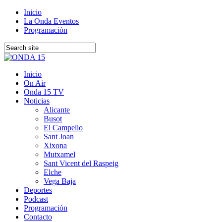
Inicio
La Onda Eventos
Programación
Inicio
On Air
Onda 15 TV
Noticias
Alicante
Busot
El Campello
Sant Joan
Xixona
Mutxamel
Sant Vicent del Raspeig
Elche
Vega Baja
Deportes
Podcast
Programación
Contacto