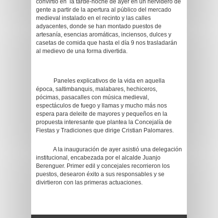
convirtió en la tarde-noche de ayer en un hervidero de
gente a partir de la apertura al público del mercado
medieval instalado en el recinto y las calles
adyacentes, donde se han montado puestos de
artesanía, esencias aromáticas, inciensos, dulces y
casetas de comida que hasta el día 9 nos trasladarán
al medievo de una forma divertida.
Paneles explicativos de la vida en aquella
época, saltimbanquis, malabares, hechiceros,
pócimas, pasacalles con música medieval,
espectáculos de fuego y llamas y mucho más nos
espera para deleite de mayores y pequeños en la
propuesta interesante que plantea la Concejalía de
Fiestas y Tradiciones que dirige Cristian Palomares.
A la inauguración de ayer asistió una delegación
institucional, encabezada por el alcalde Juanjo
Berenguer. Primer edil y concejales recorrieron los
puestos, desearon éxito a sus responsables y se
divirtieron con las primeras actuaciones.