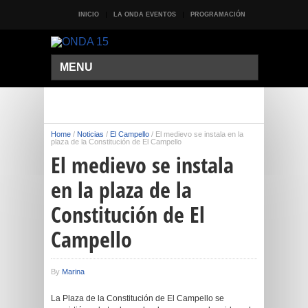
INICIO
LA ONDA EVENTOS
PROGRAMACIÓN
MENU
Home
/
Noticias
/
El Campello
/
El medievo se instala en la
plaza de la Constitución de El Campello
El medievo se instala
en la plaza de la
Constitución de El
Campello
By
Marina
La Plaza de la Constitución de El Campello se