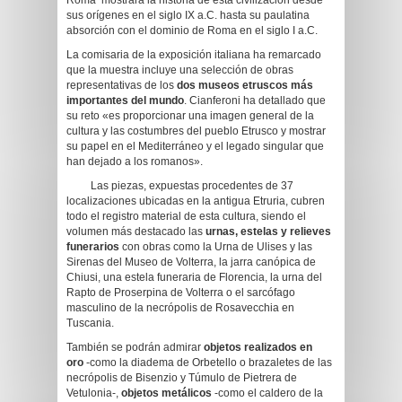
Roma’ mostrará la historia de esta civilización desde
sus orígenes en el siglo IX a.C. hasta su paulatina
absorción con el dominio de Roma en el siglo I a.C.
La comisaria de la exposición italiana ha remarcado
que la muestra incluye una selección de obras
representativas de los
dos museos etruscos más
importantes del mundo
. Cianferoni ha detallado que
su reto «es proporcionar una imagen general de la
cultura y las costumbres del pueblo Etrusco y mostrar
su papel en el Mediterráneo y el legado singular que
han dejado a los romanos».
Las piezas, expuestas procedentes de 37
localizaciones ubicadas en la antigua Etruria, cubren
todo el registro material de esta cultura, siendo el
volumen más destacado las
urnas, estelas y relieves
funerarios
con obras como la Urna de Ulises y las
Sirenas del Museo de Volterra, la jarra canópica de
Chiusi, una estela funeraria de Florencia, la urna del
Rapto de Proserpina de Volterra o el sarcófago
masculino de la necrópolis de Rosavecchia en
Tuscania.
También se podrán admirar
objetos realizados en
oro
-como la diadema de Orbetello o brazaletes de las
necrópolis de Bisenzio y Túmulo de Pietrera de
Vetulonia-,
objetos metálicos
-como el caldero de la