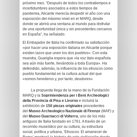
próximo mes. “Después de todos los contratiempos e
incertidumbres asociados a estos tiempos de
pandemia, Alicante merecía despedir el año con una
exposición del máximo nivel en el MARQ, desde
donde se abrirá una ventana al mundo para disfrutar
de una oportunidad única y sin precedentes cercanos
en España”, ha señalado.
El Embajador de Italia ha confirmado su satisfacción
«por hacer una exposición italiana en Alicante porque
existen lazos que unen los dos pueblos». Con esta
muestra, Guariglia espera que «la voz italo-española
sea aún más fuerte, llevándola a toda Europa». Ha
defendido, además, la influencia de los etruscos como
pueblo fundamental en la cultura actual del que
«somos herederos y, por tanto, deudores».
La propuesta llega de la mano de la Fundación
MARQ y la
Soprintendenza per i Beni Archeologici
della Provincia di Pisa e Livorno
e incluirá la
exhibición de
150 piezas originales
procedentes
del
Museo Archeologico Nazionale di Firenze
(MAF) y
del
Museo Guarnacci di Volterra
, uno de los más
antiguos de Italia fundado en 1761. A través de un
recorrido museístico por su cultura, su estructura
social, política y urbana, ‘Etruscos. El amanecer de