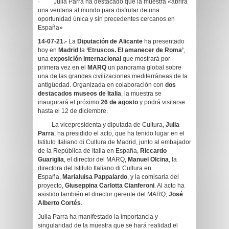
· Julia Parra ha destacado que la muestra «abrirá
una ventana al mundo para disfrutar de una
oportunidad única y sin precedentes cercanos en
España»
14-07-21.-
La
Diputación de Alicante
ha presentado
hoy en
Madrid
la
‘Etruscos. El amanecer de Roma’
,
una
exposición internacional
que mostrará por
primera vez en el
MARQ
un panorama global sobre
una de las grandes civilizaciones mediterráneas de la
antigüedad. Organizada en colaboración con
dos
destacados museos de Italia
, la muestra se
inaugurará el próximo
26 de agosto
y podrá visitarse
hasta el 12 de diciembre.
La vicepresidenta y diputada de Cultura,
Julia
Parra
, ha presidido el acto, que ha tenido lugar en el
Istituto Italiano di Cultura de Madrid, junto al embajador
de la República de Italia en España,
Riccardo
Guariglia
, el director del MARQ,
Manuel Olcina
, la
directora del Istituto Italiano di Cultura en
España,
Marialuisa Pappalardo
, y la comisaria del
proyecto,
Giuseppina Carlotta Cianferoni
. Al acto ha
asistido también el director gerente del MARQ,
José
Alberto Cortés
.
Julia Parra ha manifestado la importancia y
singularidad de la muestra que se hará realidad el