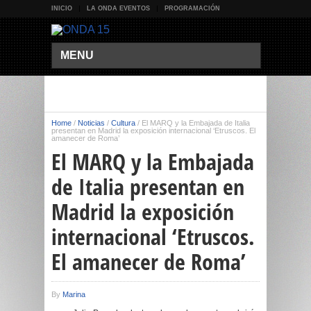
INICIO
LA ONDA EVENTOS
PROGRAMACIÓN
MENU
Home
/
Noticias
/
Cultura
/
El MARQ y la Embajada de Italia
presentan en Madrid la exposición internacional ‘Etruscos. El
amanecer de Roma’
El MARQ y la Embajada
de Italia presentan en
Madrid la exposición
internacional ‘Etruscos.
El amanecer de Roma’
By
Marina