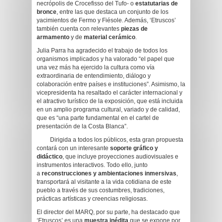
necrópolis de Crocefisso del Tufo- o
estatutarias de
bronce
, entre las que destaca un conjunto de los
yacimientos de Fermo y Fiésole. Además, ‘Etruscos’
también cuenta con relevantes
piezas de
armamento
y de
material cerámico
.
Julia Parra ha agradecido el trabajo de todos los
organismos implicados y ha valorado “el papel que
una vez más ha ejercido la cultura como vía
extraordinaria de entendimiento, diálogo y
colaboración entre países e instituciones”. Asimismo, la
vicepresidenta ha resaltado el carácter internacional y
el atractivo turístico de la exposición, que está incluida
en un amplio programa cultural, variado y de calidad,
que es “una parte fundamental en el cartel de
presentación de la Costa Blanca”.
Dirigida a todos los públicos, esta gran propuesta
contará con un interesante
soporte gráfico y
didáctico
, que incluye proyecciones audiovisuales e
instrumentos interactivos. Todo ello, junto
a
reconstrucciones y ambientaciones inmersivas
,
transportará al visitante a la vida cotidiana de este
pueblo a través de sus costumbres, tradiciones,
prácticas artísticas y creencias religiosas.
El director del MARQ, por su parte, ha destacado que
‘Etruscos’ es una
muestra inédita
que se expone por