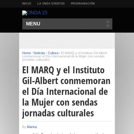
INICIO
LA ONDA EVENTOS
PROGRAMACIÓN
MENU
Home
/
Noticias
/
Cultura
/
El MARQ y el Instituto Gil-Albert
conmemoran el Día Internacional de la Mujer con sendas
jornadas culturales
El MARQ y el Instituto
Gil-Albert conmemoran
el Día Internacional de
la Mujer con sendas
jornadas culturales
By
Marina