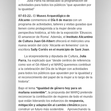
· Julia Parra ha destacado la programación de
actividades para todos los públicos “que apuesten por
la igualdad”
07-03-22.-
El
Museo Arqueológico de
Alicante
conmemora el
Día 8 de marzo
con un
programa de actividades, talleres y visitas guiadas que
tienen como protagonista a la mujer desde una
perspectiva histórica, al hilo de la exposición ‘Etruscos.
El amanecer de Roma’. Además, el
Instituto Alicantino
de Cultura Juan Gil-Albert
ofrecerá el miércoles una
nueva sesión del ciclo ‘Alicante en femenino’ con la
escritora
Sally Cortés en el municipio de Sant Joan
.
La vicepresidenta y diputada de Cultura,
Julia
Parra
, ha explicado que “desde centros de referencia
como son el Gil-Albert y el MARQ queremos contribuir
a la celebración del Día de la Mujer con actividades
para todos los públicos que apuesten por la igualdad y
el reconocimiento del papel de la mujer a lo largo de la
historia”.
Bajo el lema
“Igualdad de género hoy para un
mañana sostenible”
, la propuesta del MARQ pretende
reconocer la contribución de mujeres de todo el mundo
que están liderando los esfuerzos de
respuesta,
mitigación y adaptación al cambio climático
para
construir un futuro más sostenible. Aprovechando la