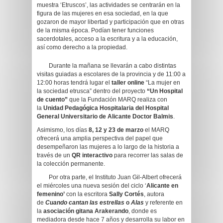
muestra ‘Etruscos’, las actividades se centrarán en la
figura de las mujeres en esa sociedad, en la que
gozaron de mayor libertad y participación que en otras
de la misma época. Podían tener funciones
sacerdotales, acceso a la escritura y a la educación,
así como derecho a la propiedad.
Durante la mañana se llevarán a cabo distintas
visitas guiadas a escolares de la provincia y de 11:00 a
12:00 horas tendrá lugar el
taller online
“La mujer en
la sociedad etrusca” dentro del proyecto
“Un Hospital
de cuento”
que la Fundación MARQ realiza con
la
Unidad Pedagógica Hospitalaria del Hospital
General Universitario de Alicante Doctor Balmis
.
Asimismo, los días
8, 12 y 23 de marzo
el MARQ
ofrecerá una amplia perspectiva del papel que
desempeñaron las mujeres a lo largo de la historia a
través de un
QR interactivo
para recorrer las salas de
la colección permanente.
Por otra parte, el Instituto Juan Gil-Albert ofrecerá
el miércoles una nueva sesión del ciclo ‘
Alicante en
femenino’
con la escritora
Sally Cortés
, autora
de
Cuando cantan las estrellas
o
Alas
y referente en
la
asociación gitana Arakerando
, donde es
mediadora desde hace 7 años y desarrolla su labor en