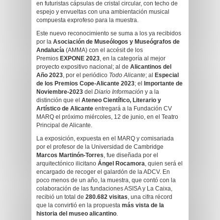
en futuristas cápsulas de cristal circular, con techo de
espejo y envueltas con una ambientación musical
compuesta exprofeso para la muestra.
Este nuevo reconocimiento se suma a los ya recibidos
por la
Asociación de Museólogos y Museógrafos de
Andalucía
(AMMA) con el accésit de los
Premios
EXPONE 2023
, en la categoría al mejor
proyecto expositivo nacional; al de
Alicantinos del
Año 2023
, por el periódico
Todo Alicante
; al
Especial
de los Premios Cope-Alicante 2023
; el
Importante de
Noviembre-2023
del
Diario Información
y a la
distinción que el
Ateneo Científico, Literario y
Artístico de Alicante
entregará a la Fundación CV
MARQ el próximo miércoles, 12 de junio, en el Teatro
Principal de Alicante.
La exposición, expuesta en el MARQ y comisariada
por el profesor de la Universidad de Cambridge
Marcos Martinón-Torres
, fue diseñada por el
arquitectónico ilicitano
Ángel Rocamora
, quien será el
encargado de recoger el galardón de la ADCV. En
poco menos de un año, la muestra, que contó con la
colaboración de las fundaciones ASISA y La Caixa,
recibió un total de
280.682 visitas
, una cifra récord
que la convirtió en la propuesta
más vista de la
historia del museo alicantino
.