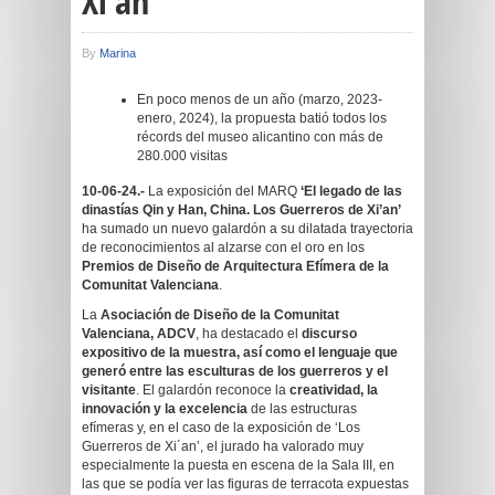
Xi’an’
By
Marina
En poco menos de un año (marzo, 2023-
enero, 2024), la propuesta batió todos los
récords del museo alicantino con más de
280.000 visitas
10-06-24.-
La exposición del MARQ
‘El legado de las
dinastías Qin y Han, China. Los Guerreros de Xi’an’
ha sumado un nuevo galardón a su dilatada trayectoria
de reconocimientos al alzarse con el oro en los
Premios de Diseño de Arquitectura Efímera de la
Comunitat Valenciana
.
La
Asociación de Diseño de la Comunitat
Valenciana, ADCV
, ha destacado el
discurso
expositivo de la muestra, así como el lenguaje que
generó entre las esculturas de los guerreros y el
visitante
. El galardón reconoce la
creatividad, la
innovación y la excelencia
de las estructuras
efímeras y, en el caso de la exposición de ‘Los
Guerreros de Xi´an’, el jurado ha valorado muy
especialmente la puesta en escena de la Sala III, en
las que se podía ver las figuras de terracota expuestas