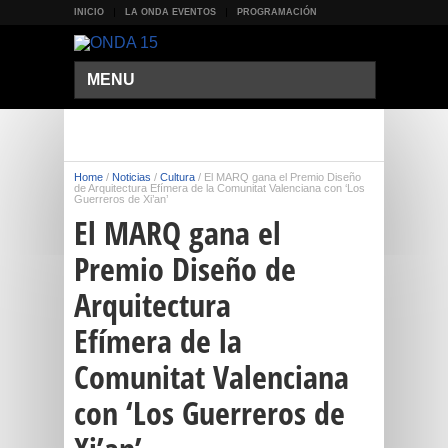
INICIO
LA ONDA EVENTOS
PROGRAMACIÓN
MENU
Home
/
Noticias
/
Cultura
/
El MARQ gana el Premio Diseño
de Arquitectura Efímera de la Comunitat Valenciana con ‘Los
Guerreros de Xi’an’
El MARQ gana el
Premio Diseño de
Arquitectura
Efímera de la
Comunitat Valenciana
con ‘Los Guerreros de