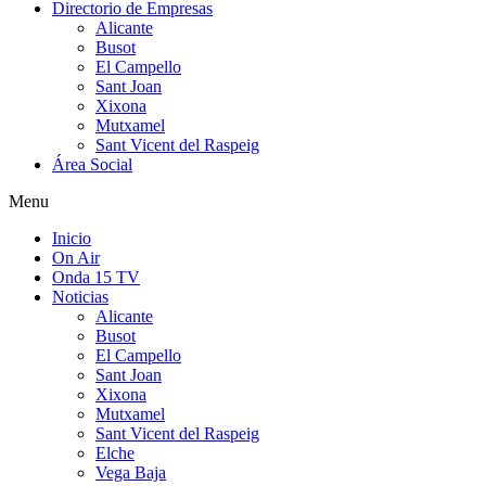
Directorio de Empresas
Alicante
Busot
El Campello
Sant Joan
Xixona
Mutxamel
Sant Vicent del Raspeig
Área Social
Menu
Inicio
On Air
Onda 15 TV
Noticias
Alicante
Busot
El Campello
Sant Joan
Xixona
Mutxamel
Sant Vicent del Raspeig
Elche
Vega Baja