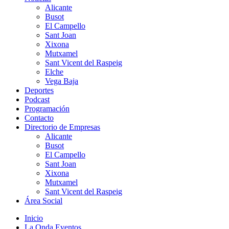
Alicante
Busot
El Campello
Sant Joan
Xixona
Mutxamel
Sant Vicent del Raspeig
Elche
Vega Baja
Deportes
Podcast
Programación
Contacto
Directorio de Empresas
Alicante
Busot
El Campello
Sant Joan
Xixona
Mutxamel
Sant Vicent del Raspeig
Área Social
Inicio
La Onda Eventos