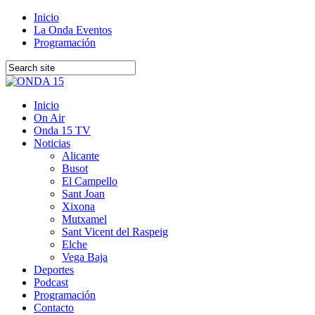
Inicio
La Onda Eventos
Programación
Inicio
On Air
Onda 15 TV
Noticias
Alicante
Busot
El Campello
Sant Joan
Xixona
Mutxamel
Sant Vicent del Raspeig
Elche
Vega Baja
Deportes
Podcast
Programación
Contacto