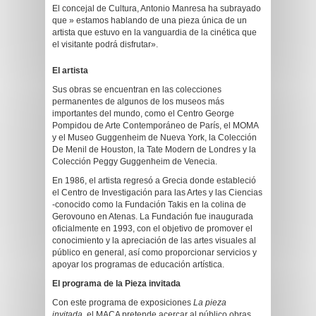
El concejal de Cultura, Antonio Manresa ha subrayado
que » estamos hablando de una pieza única de un
artista que estuvo en la vanguardia de la cinética que
el visitante podrá disfrutar».
El artista
Sus obras se encuentran en las colecciones
permanentes de algunos de los museos más
importantes del mundo, como el Centro George
Pompidou de Arte Contemporáneo de París, el MOMA
y el Museo Guggenheim de Nueva York, la Colección
De Menil de Houston, la Tate Modern de Londres y la
Colección Peggy Guggenheim de Venecia.
En 1986, el artista regresó a Grecia donde estableció
el Centro de Investigación para las Artes y las Ciencias
-conocido como la Fundación Takis en la colina de
Gerovouno en Atenas. La Fundación fue inaugurada
oficialmente en 1993, con el objetivo de promover el
conocimiento y la apreciación de las artes visuales al
público en general, así como proporcionar servicios y
apoyar los programas de educación artística.
El programa de la Pieza invitada
Con este programa de exposiciones
La pieza
invitada,
el MACA pretende acercar al público obras