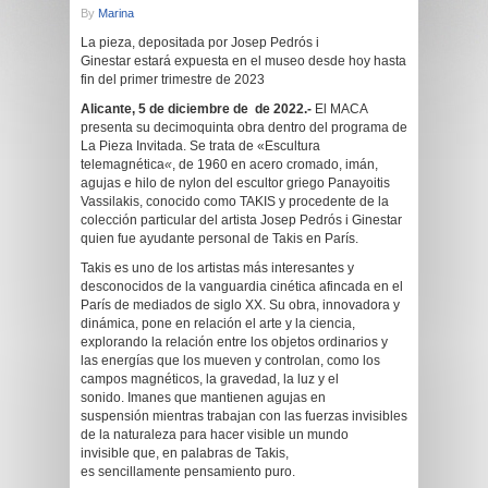
By
Marina
La pieza, depositada por Josep Pedrós i
Ginestar estará expuesta en el museo desde hoy hasta
fin del primer trimestre de 2023
Alicante, 5 de diciembre de de 2022.-
El MACA
presenta su decimoquinta obra dentro del programa de
La Pieza Invitada. Se trata de «Escultura
telemagnética
«
, de 1960 en acero cromado, imán,
agujas e hilo de nylon del escultor griego Panayoitis
Vassilakis, conocido como TAKIS y procedente de la
colección particular del artista Josep Pedrós i Ginestar
quien fue ayudante personal de Takis en París.
Takis es uno de los artistas más interesantes y
desconocidos de la vanguardia cinética afincada en el
París de mediados de siglo XX. Su obra, innovadora y
dinámica, pone en relación el arte y la ciencia,
explorando la relación entre los objetos ordinarios y
las energías que los mueven y controlan, como los
campos magnéticos, la gravedad, la luz y el
sonido. Imanes que mantienen agujas en
suspensión mientras trabajan con las fuerzas invisibles
de la naturaleza para hacer visible un mundo
invisible que, en palabras de Takis,
es sencillamente pensamiento puro.