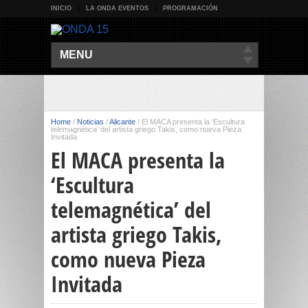
INICIO
LA ONDA EVENTOS
PROGRAMACIÓN
MENU
Home
/
Noticias
/
Alicante
/
El MACA presenta la ‘Escultura
telemagnética’ del artista griego Takis, como nueva Pieza
Invitada
El MACA presenta la
‘Escultura
telemagnética’ del
artista griego Takis,
como nueva Pieza
Invitada