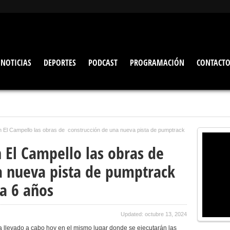
NOTICIAS
DEPORTES
PODCAST
PROGRAMACIÓN
CONTACT
n El Campello las obras de construcción de una nueva pista de pumptrack
n El Campello las obras de
a nueva pista de pumptrack
a 6 años
Updated: octubre 13, 2024
ha llevado a cabo hoy en el mismo lugar donde se ejecutarán las