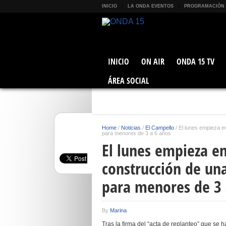
INICIO
LA ONDA EVENTOS
PROGRAMACIÓN
INICIO
ON AIR
ONDA 15 TV
ÁREA SOCIAL
Home
/
Noticias
/
El Campello
/
El lunes empieza e
para menores de 3 a 6 años
El lunes empieza e
construcción de un
para menores de 3 
By
Marina
Tras la firma del “acta de replanteo” que se 