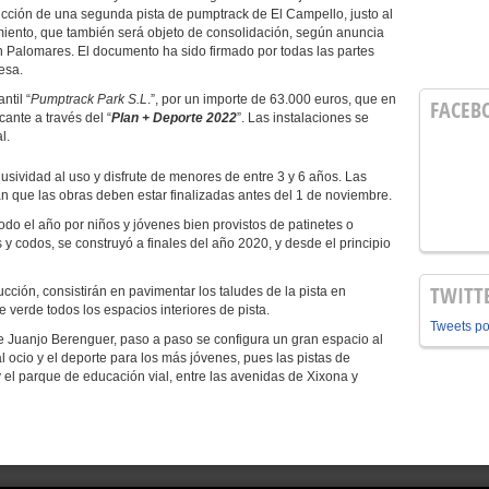
ucción de una segunda pista de pumptrack de El Campello, justo al
miento, que también será objeto de consolidación, según anuncia
ian Palomares. El documento ha sido firmado por todas las partes
esa.
til “
Pumptrack Park S.L
.”, por un importe de 63.000 euros, que en
FACEB
cante a través del “
Plan + Deporte 2022
”. Las instalaciones se
l.
idad al uso y disfrute de menores de entre 3 y 6 años. Las
n que las obras deben estar finalizadas antes del 1 de noviembre.
 el año por niños y jóvenes bien provistos de patinetes o
 y codos, se construyó a finales del año 2020, y desde el principio
TWITT
n, consistirán en pavimentar los taludes de la pista en
 verde todos los espacios interiores de pista.
Tweets p
uanjo Berenguer, paso a paso se configura un gran espacio al
al ocio y el deporte para los más jóvenes, pues las pistas de
y el parque de educación vial, entre las avenidas de Xixona y