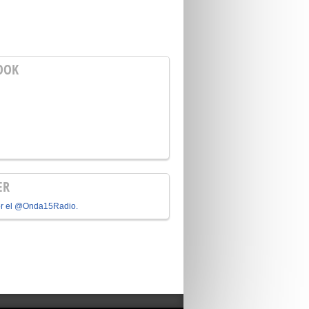
OOK
ER
or el @Onda15Radio.