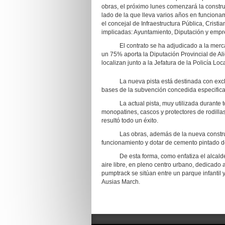
obras, el próximo lunes comenzará la constr
lado de la que lleva varios años en funciona
el concejal de Infraestructura Pública, Crist
implicadas: Ayuntamiento, Diputación y empr
El contrato se ha adjudicado a la mercan
un 75% aporta la Diputación Provincial de Ali
localizan junto a la Jefatura de la Policía Loca
La nueva pista está destinada con exclusiv
bases de la subvención concedida especifica
La actual pista, muy utilizada durante todo
monopatines, cascos y protectores de rodillas
resultó todo un éxito.
Las obras, además de la nueva construcció
funcionamiento y dotar de cemento pintado de
De esta forma, como enfatiza el alcalde J
aire libre, en pleno centro urbano, dedicado 
pumptrack se sitúan entre un parque infantil 
Ausias March.