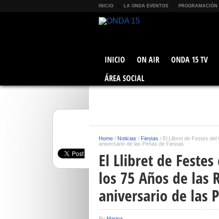
INICIO
LA ONDA EVENTOS
PROGRAMACIÓN
INICIO
ON AIR
ONDA 15 TV
ÁREA SOCIAL
Home
/
Noticias
/
Fiestas
/
El Llibret de Festes de
aniversario de las Peñas de Fiestas
El Llibret de Festes
los 75 Años de las 
aniversario de las 
By
Marina