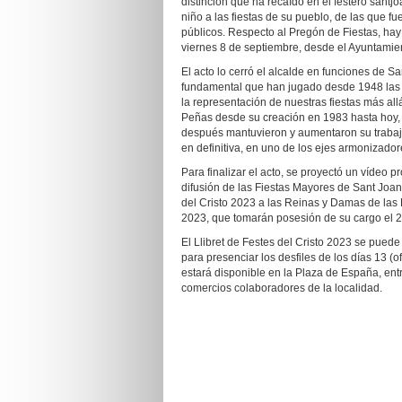
distinción que ha recaído en el festero sant
niño a las fiestas de su pueblo, de las que f
públicos. Respecto al Pregón de Fiestas, hay
viernes 8 de septiembre, desde el Ayuntamie
El acto lo cerró el alcalde en funciones de S
fundamental que han jugado desde 1948 las R
la representación de nuestras fiestas más all
Peñas desde su creación en 1983 hasta hoy, ya
después mantuvieron y aumentaron su trabajo
en definitiva, en uno de los ejes armonizador
Para finalizar el acto, se proyectó un vídeo
difusión de las Fiestas Mayores de Sant Joan.
del Cristo 2023 a las Reinas y Damas de las 
2023, que tomarán posesión de su cargo el 2
El Llibret de Festes del Cristo 2023 se puede 
para presenciar los desfiles de los días 13 (o
estará disponible en la Plaza de España, en
comercios colaboradores de la localidad.