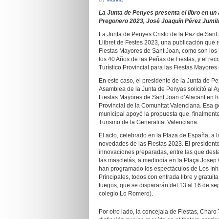
La Junta de Penyes presenta el libro en un
Pregonero 2023, José Joaquín Pérez Jumil
La Junta de Penyes Cristo de la Paz de Sant
Llibret de Festes 2023, una publicación que
Fiestas Mayores de Sant Joan, como son los 7
los 40 Años de las Peñas de Fiestas, y el re
Turístico Provincial para las Fiestas Mayores
En este caso, el presidente de la Junta de 
Asamblea de la Junta de Penyas solicitó al A
Fiestas Mayores de Sant Joan d’Alacant en ho
Provincial de la Comunitat Valenciana. Esa g
municipal apoyó la propuesta que, finalmente,
Turismo de la Generalitat Valenciana.
El acto, celebrado en la Plaza de España, a l
novedades de las Fiestas 2023. El president
innovaciones preparadas, entre las que dest
las mascletás, a mediodía en la Plaça Josep
han programado los espectáculos de Los Inh
Principales, todos con entrada libre y gratuit
fuegos, que se dispararán del 13 al 16 de se
colegio Lo Romero).
Por otro lado, la concejala de Fiestas, Char