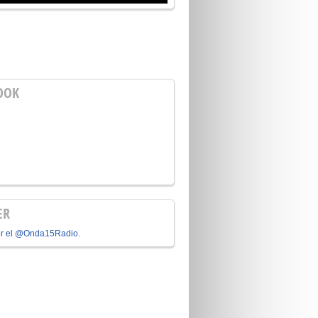
OOK
ER
or el @Onda15Radio.