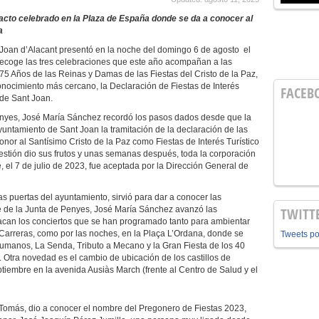
 acto celebrado en la Plaza de España donde se da a conocer al
a
 Joan d’Alacant presentó en la noche del domingo 6 de agosto el
 recoge las tres celebraciones que este año acompañan a las
5 Años de las Reinas y Damas de las Fiestas del Cristo de la Paz,
conocimiento más cercano, la Declaración de Fiestas de Interés
FACEB
 de Sant Joan.
Penyes, José María Sánchez recordó los pasos dados desde que la
yuntamiento de Sant Joan la tramitación de la declaración de las
nor al Santísimo Cristo de la Paz como Fiestas de Interés Turístico
estión dio sus frutos y unas semanas después, toda la corporación
 el 7 de julio de 2023, fue aceptada por la Dirección General de
as puertas del ayuntamiento, sirvió para dar a conocer las
e de la Junta de Penyes, José María Sánchez avanzó las
TWITT
acan los conciertos que se han programado tanto para ambientar
 Carreras, como por las noches, en la Plaça L’Ordana, donde se
Tweets p
umanos, La Senda, Tributo a Mecano y la Gran Fiesta de los 40
a. Otra novedad es el cambio de ubicación de los castillos de
ptiembre en la avenida Ausiàs March (frente al Centro de Salud y el
o Tomás, dio a conocer el nombre del Pregonero de Fiestas 2023,