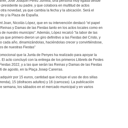
joaner, José Joaquín Pérez Jumilla, una persona muy ligada desde
ue presidente su padre, y que colabora en multitud de actos
 otra novedad, ya que cambia la fecha y la ubicación. Será el
nto y la Plaza de España.
ant Joan, Nicolás López, que en su intervención destacó “el papel
einas y Damas de las Fiestas tanto en los actos locales como en
á de nuestro municipio”. Además, López recalcó “la labor de las
 que primero dieron un giro definitivo a las Fiestas del Cristo, y
 cada año, dinamizándolas, haciéndolas crecer y convirtiéndose,
es de nuestras Fiestas”
 promocional que la Junta de Penyes ha realizado para apoyar la
 El acto concluyó con la entrega de los primeros Llibrets de Festes
Fiestas 2022, y a las que serán las Reinas y Damas de las Fiestas
6 de agosto, en la Plaça Josep Carerras.
adquirir por 15 euros, cantidad que incluye el uso de dos sillas
frenda), 15 (disfraces adultos) y 16 (carrozas). La publicación
tre semana, los sábados en el mercado municipal y en varios