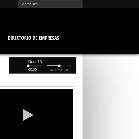
O
DIRECTORIO DE EMPRESAS
Onda15
00:00
Volume: 50