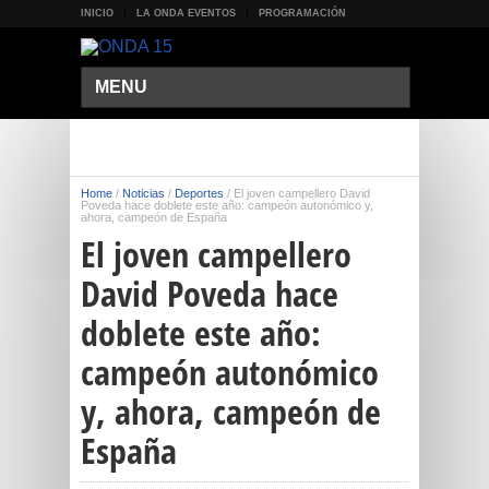
INICIO
LA ONDA EVENTOS
PROGRAMACIÓN
MENU
Home
/
Noticias
/
Deportes
/
El joven campellero David
Poveda hace doblete este año: campeón autonómico y,
ahora, campeón de España
El joven campellero
David Poveda hace
doblete este año:
campeón autonómico
y, ahora, campeón de
España