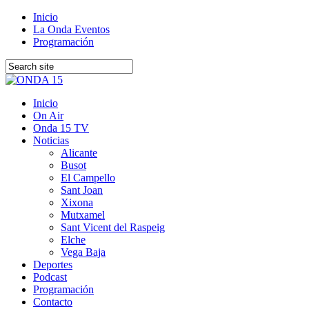
Inicio
La Onda Eventos
Programación
Inicio
On Air
Onda 15 TV
Noticias
Alicante
Busot
El Campello
Sant Joan
Xixona
Mutxamel
Sant Vicent del Raspeig
Elche
Vega Baja
Deportes
Podcast
Programación
Contacto