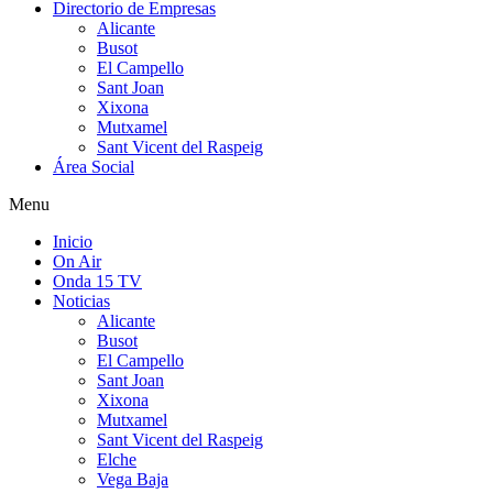
Directorio de Empresas
Alicante
Busot
El Campello
Sant Joan
Xixona
Mutxamel
Sant Vicent del Raspeig
Área Social
Menu
Inicio
On Air
Onda 15 TV
Noticias
Alicante
Busot
El Campello
Sant Joan
Xixona
Mutxamel
Sant Vicent del Raspeig
Elche
Vega Baja