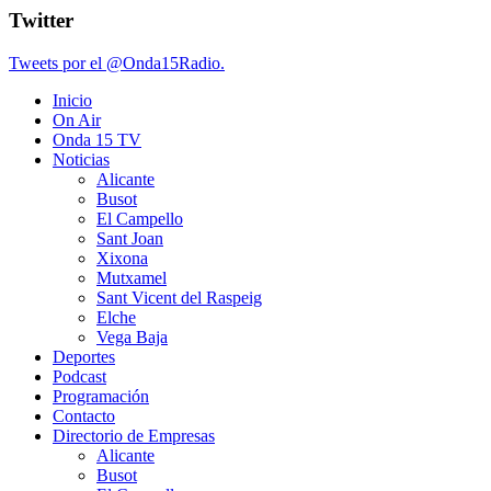
Twitter
Tweets por el @Onda15Radio.
Inicio
On Air
Onda 15 TV
Noticias
Alicante
Busot
El Campello
Sant Joan
Xixona
Mutxamel
Sant Vicent del Raspeig
Elche
Vega Baja
Deportes
Podcast
Programación
Contacto
Directorio de Empresas
Alicante
Busot