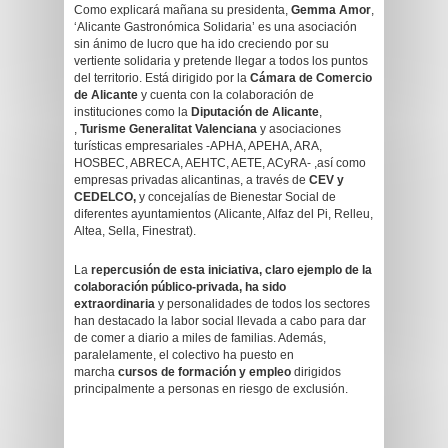
Como explicará mañana su presidenta,
Gemma Amor
,
‘Alicante Gastronómica Solidaria’ es una asociación
sin ánimo de lucro que ha ido creciendo por su
vertiente solidaria y pretende llegar a todos los puntos
del territorio. Está dirigido por la
Cámara de Comercio
de Alicante
y cuenta con la colaboración de
instituciones como la
Diputación de Alicante
,
,
Turisme Generalitat Valenciana
y asociaciones
turísticas empresariales -APHA, APEHA, ARA,
HOSBEC, ABRECA, AEHTC, AETE, ACyRA- ,así como
empresas privadas alicantinas, a través de
CEV y
CEDELCO,
y concejalías de Bienestar Social de
diferentes ayuntamientos (Alicante, Alfaz del Pi, Relleu,
Altea, Sella, Finestrat).
La
repercusión de esta iniciativa, claro ejemplo de la
colaboración público-privada, ha sido
extraordinaria
y personalidades de todos los sectores
han destacado la labor social llevada a cabo para dar
de comer a diario a miles de familias. Además,
paralelamente, el colectivo ha puesto en
marcha
cursos de formación y empleo
dirigidos
principalmente a personas en riesgo de exclusión.