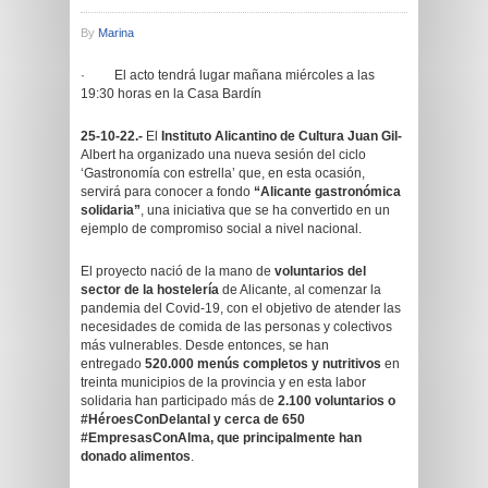
By
Marina
· El acto tendrá lugar mañana miércoles a las
19:30 horas en la Casa Bardín
25-10-22.-
El
Instituto Alicantino de Cultura Juan Gil-
Albert ha organizado una nueva sesión del ciclo
‘Gastronomía con estrella’ que, en esta ocasión,
servirá para conocer a fondo
“Alicante gastronómica
solidaria”
, una iniciativa que se ha convertido en un
ejemplo de compromiso social a nivel nacional.
El proyecto nació de la mano de
voluntarios del
sector de la hostelería
de Alicante, al comenzar la
pandemia del Covid-19, con el objetivo de atender las
necesidades de comida de las personas y colectivos
más vulnerables. Desde entonces, se han
entregado
520.000 menús completos y nutritivos
en
treinta municipios de la provincia y en esta labor
solidaria han participado más de
2.100 voluntarios o
#HéroesConDelantal y cerca de 650
#EmpresasConAlma, que principalmente han
donado alimentos
.