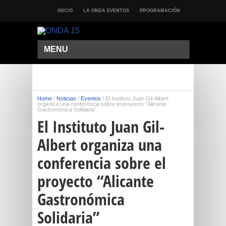
INICIO
LA ONDA EVENTOS
PROGRAMACIÓN
MENU
Home
/
Noticias
/
Eventos
/
El Instituto Juan Gil-Albert
organiza una conferencia sobre el proyecto “Alicante
Gastronómica Solidaria”
El Instituto Juan Gil-
Albert organiza una
conferencia sobre el
proyecto “Alicante
Gastronómica
Solidaria”