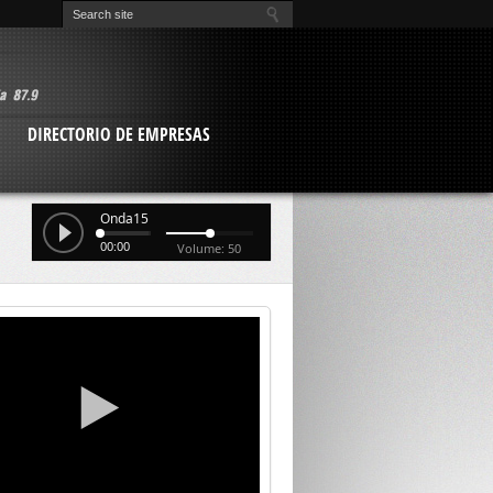
O
DIRECTORIO DE EMPRESAS
Onda15
00:00
Volume: 50