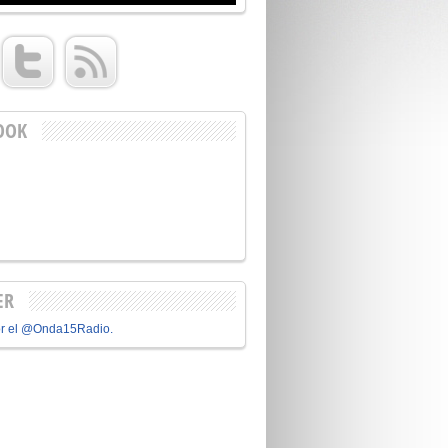
OOK
ER
or el @Onda15Radio.