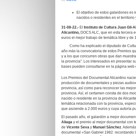
El objetivo de estos galardones es 
nacidos o residentes en el territori
31-08-22.-
El
Instituto de Cultura Juan Gil-A
Alicantino,
DOCS ALC, que en esta tercera e
euros el mejor trabajo de temática libre y de 
Como ha explicado el diputado de Cultu
año más la convocatoria de estos Premios qu
y a los que concurren obras que dan muestra
la provincia”. Los interesados en presentar s
bases pueden consultarse en la página web de
Los Premios del Documental Alicantino nacieron
producción de documentales y piezas audiovi
provincia, así como para reconocer las mejo
provincia. Así, el certamen consta de dos mo
nacido o residente en la provincia de Alican
temática relacionada con la provincia, especi
que asciende a 2.000 euros y cuya autoría 
El pasado año, el galardón a mejor document
Aliaga
y el premio al mejor documental con t
de
Vicente Seva
y
Manuel Sánchez
. Además
documental «San Gabriel 1982: recordando la 