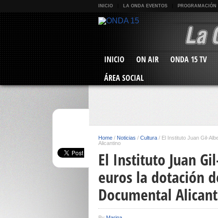
INICIO
LA ONDA EVENTOS
PROGRAMACIÓN
INICIO
ON AIR
ONDA 15 TV
ÁREA SOCIAL
Home
/
Noticias
/
Cultura
/
El Instituto Juan Gil-A
Alicantino
El Instituto Juan G
euros la dotación d
Documental Alicant
By
Marina