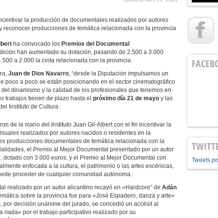
incentivar la producción de documentales realizados por autores
o y reconocer producciones de temática relacionada con la provincia
lbert
ha convocado los
Premios del Documental
dición han aumentado su dotación, pasando de 2.500 a 3.000
1.500 a 2.000 la cinta relacionada con la provincia.
FACEB
ra,
Juan de Dios Navarro
, “desde la Diputación impulsamos un
e poco a poco se están posicionando en el sector cinematográfico
 del dinamismo y la calidad de los profesionales que tenemos en
us trabajos tienen de plazo hasta el
próximo día 21 de mayo
y las
l Instituto de Cultura.
 de la mano del Instituto Juan Gil-Albert con el fin incentivar la
suales realizados por autores nacidos o residentes en la
res producciones documentales de temática relacionada con la
TWITT
dalidades, el Premio al Mejor Documental presentado por un autor
te, dotado con 3.000 euros, y el Premio al Mejor Documental con
Tweets p
almente enfocada a la cultura, el patrimonio o las artes escénicas,
puede proceder de cualquier comunidad autónoma.
al realizado por un autor alicantino recayó en «Hardcore” de
Adán
emática sobre la provincia fue para «José Espadero, danza y arte»
, por decisión unánime del jurado, se concedió un accésit al
riada» por el trabajo participativo realizado por su